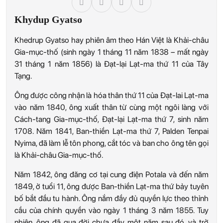
Khydup Gyatso
Khedrup Gyatso hay phiên âm theo Hán Việt là Khải-châu
Gia-mục-thố (sinh ngày 1 tháng 11 năm 1838 – mất ngày
31 tháng 1 năm 1856) là Đạt-lại Lạt-ma thứ 11 của Tây
Tạng.
Ông được công nhận là hóa thân thứ 11 của Đạt-lai Lạt-ma
vào năm 1840, ông xuất thân từ cùng một ngôi làng với
Cách-tang Gia-mục-thố, Đạt-lại Lạt-ma thứ 7, sinh năm
1708. Năm 1841, Ban-thiền Lạt-ma thứ 7, Palden Tenpai
Nyima, đã làm lễ tôn phong, cắt tóc và ban cho ông tên gọi
là Khải-châu Gia-mục-thố.
Năm 1842, ông đăng cơ tại cung điện Potala và đến năm
1849, ở tuổi 11, ông được Ban-thiền Lạt-ma thứ bảy tuyên
bố bắt đầu tu hành. Ông nắm đầy đủ quyền lực theo thỉnh
cầu của chính quyền vào ngày 1 tháng 3 năm 1855. Tuy
nhiên, ông đã qua đời chưa đầy một năm sau đó, và trở