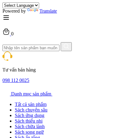
Powered by
Translate
0
Tư vấn bán hàng
098 112 0025
Danh mục sản phẩm
Tất cả sản phẩm
Sách chuyên sâu
Sách ứng dụng
Sách thiếu nhi
Sách chữa lành
Sách song ngữ
Sách ấn tống