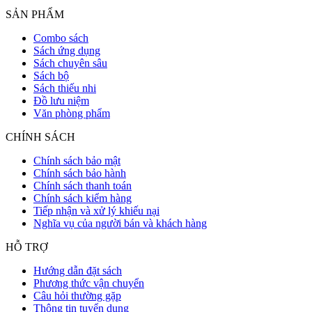
SẢN PHẨM
Combo sách
Sách ứng dụng
Sách chuyên sâu
Sách bộ
Sách thiếu nhi
Đồ lưu niệm
Văn phòng phẩm
CHÍNH SÁCH
Chính sách bảo mật
Chính sách bảo hành
Chính sách thanh toán
Chính sách kiểm hàng
Tiếp nhận và xử lý khiếu nại
Nghĩa vụ của người bán và khách hàng
HỖ TRỢ
Hướng dẫn đặt sách
Phương thức vận chuyển
Câu hỏi thường gặp
Thông tin tuyển dụng