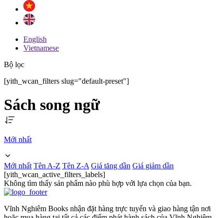
English
Vietnamese
Bộ lọc
[yith_wcan_filters slug="default-preset"]
Sách song ngữ
Mới nhất
Mới nhất
Tên A-Z
Tên Z-A
Giá tăng dần
Giá giảm dần
[yith_wcan_active_filters_labels]
Không tìm thấy sản phẩm nào phù hợp với lựa chọn của bạn.
Vĩnh Nghiêm Books nhận đặt hàng trực tuyến và giao hàng tận nơi
hoặc mua hàng tại tất cả các điểm phát hành sách của Vĩnh Nghiêm