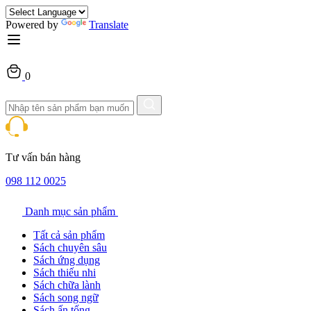
Powered by
Translate
0
Tư vấn bán hàng
098 112 0025
Danh mục sản phẩm
Tất cả sản phẩm
Sách chuyên sâu
Sách ứng dụng
Sách thiếu nhi
Sách chữa lành
Sách song ngữ
Sách ấn tống