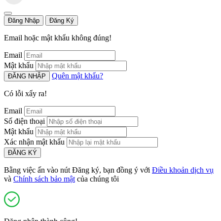
Đăng Nhập
Đăng Ký
Email hoặc mật khẩu không đúng!
Email
Mật khẩu
Quên mật khẩu?
ĐĂNG NHẬP
Có lỗi xẩy ra!
Email
Số điện thoại
Mật khẩu
Xác nhận mật khẩu
ĐĂNG KÝ
Bằng việc ấn vào nút Đăng ký, bạn đồng ý với
Điều khoản dịch vụ
và
Chính sách bảo mật
của chúng tôi