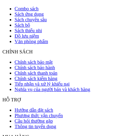
Combo sách
Sách ứng dụng
Sách chuyên sâu
Sách bộ
Sách thiếu nhi
Đồ lưu niệm
Văn phòng phẩm
CHÍNH SÁCH
Chính sách bảo mật
Chính sách bảo hành
Chính sách thanh toán
Chính sách kiểm hàng
Tiếp nhận và xử lý khiếu nại
Nghĩa vụ của người bán và khách hàng
HỖ TRỢ
Hướng dẫn đặt sách
Phương thức vận chuyển
Câu hỏi thường gặp
Thông tin tuyển dụng