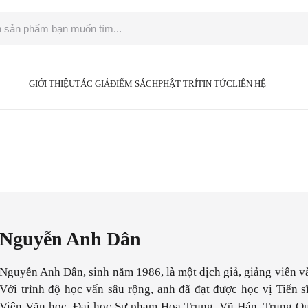
GIỚI THIỆU
TÁC GIẢ
ĐIỂM SÁCH
PHẬT TRÍ
TIN TỨC
LIÊN HỆ
Nguyễn Anh Dân
Nguyễn Anh Dân, sinh năm 1986, là một dịch giả, giảng viên và 
Với trình độ học vấn sâu rộng, anh đã đạt được học vị Tiến s
Viện Văn học, Đại học Sư phạm Hoa Trung, Vũ Hán, Trung Qu