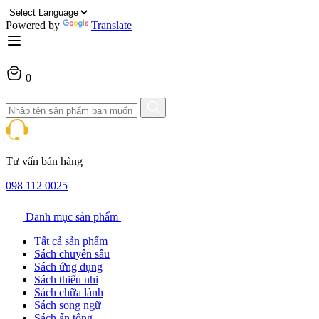
Powered by
Translate
0
Tư vấn bán hàng
098 112 0025
Danh mục sản phẩm
Tất cả sản phẩm
Sách chuyên sâu
Sách ứng dụng
Sách thiếu nhi
Sách chữa lành
Sách song ngữ
Sách ấn tống