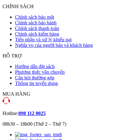
CHÍNH SÁCH
Chính sách bảo mật
Chính sách bảo hành
Chính sách thanh toán
Chính sách kiểm hàng
Tiếp nhận và xử lý khiếu nại
Nghĩa vụ của người bán và khách hàng
HỖ TRỢ
Hướng dẫn đặt sách
Phương thức vận chuyển
Câu hỏi thường gặp
Thông tin tuyển dụng
MUA HÀNG
Hotline:
098 112 0025
08h30 – 18h00 (Thứ 2 – Thứ 7)