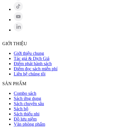
GIỚI THIỆU
Giới thiệu chung
Tác giả & Dịch Giả
Điểm phát hành sách
Điểm đọc sách miễn phí
Liên hệ chúng tôi
SẢN PHẨM
Combo sách
Sách ứng dụng
Sách chuyên sâu
Sách bộ
Sách thiếu nhi
Đồ lưu niệm
Văn phòng phẩm