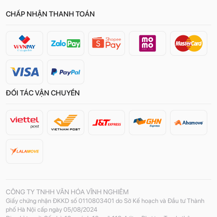
CHẤP NHẬN THANH TOÁN
ĐỐI TÁC VẬN CHUYỂN
CÔNG TY TNHH VĂN HÓA VĨNH NGHIÊM
Giấy chứng nhận ĐKKD số 0110803401 do Sở Kế hoạch và Đầu tư Thành
phố Hà Nội cấp ngày 05/08/2024