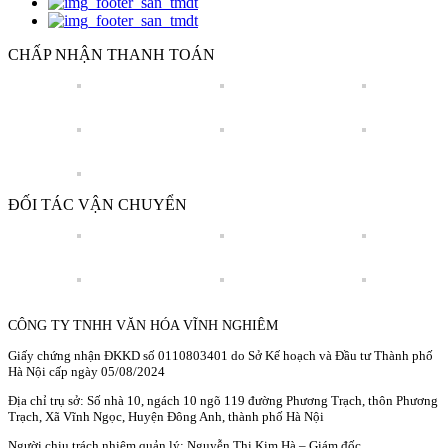
CHẤP NHẬN THANH TOÁN
ĐỐI TÁC VẬN CHUYỂN
CÔNG TY TNHH VĂN HÓA VĨNH NGHIÊM
Giấy chứng nhận ĐKKD số 0110803401 do Sở Kế hoạch và Đầu tư Thành phố
Hà Nội cấp ngày 05/08/2024
Địa chỉ trụ sở: Số nhà 10, ngách 10 ngõ 119 đường Phương Trạch, thôn Phương
Trạch, Xã Vĩnh Ngọc, Huyện Đông Anh, thành phố Hà Nội
Người chịu trách nhiệm quản lý: Nguyễn Thị Kim Hà – Giám đốc