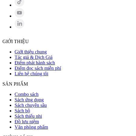
GIỚI THIỆU
Giới thiệu chung
Tác giả & Dịch Giả
Điểm phát hành sách
Điểm đọc sách miễn phí
Liên hệ chúng tôi
SẢN PHẨM
Combo sách
Sách ứng dụng
Sách chuyên sâu
Sách bộ
Sách thiếu nhi
Đồ lưu niệm
Văn phòng phẩm