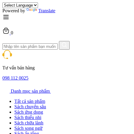
Powered by
Translate
0
Tư vấn bán hàng
098 112 0025
Danh mục sản phẩm
Tất cả sản phẩm
Sách chuyên sâu
Sách ứng dụng
Sách thiếu nhi
Sách chữa lành
Sách song ngữ
Sách ấn tống