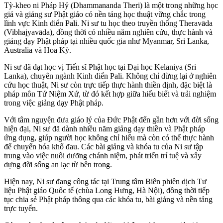
Tỳ-kheo ni Pháp Hỷ (Dhammananda Theri) là một trong những học
giả và giảng sư Phật giáo có nền tảng học thuật vững chắc trong
lĩnh vực Kinh điển Pali. Ni sư tu học theo truyền thống Theravāda
(Vibhajyavāda), đồng thời có nhiều năm nghiên cứu, thực hành và
giảng dạy Phật pháp tại nhiều quốc gia như Myanmar, Sri Lanka,
Australia và Hoa Kỳ.
Ni sư đã đạt học vị Tiến sĩ Phật học tại Đại học Kelaniya (Sri
Lanka), chuyên ngành Kinh điển Pali. Không chỉ dừng lại ở nghiên
cứu học thuật, Ni sư còn trực tiếp thực hành thiền định, đặc biệt là
pháp môn Tứ Niệm Xứ, từ đó kết hợp giữa hiểu biết và trải nghiệm
trong việc giảng dạy Phật pháp.
Với tâm nguyện đưa giáo lý của Đức Phật đến gần hơn với đời sống
hiện đại, Ni sư đã dành nhiều năm giảng dạy thiền và Phật pháp
ứng dụng, giúp người học không chỉ hiểu mà còn có thể thực hành
để chuyển hóa khổ đau. Các bài giảng và khóa tu của Ni sư tập
trung vào việc nuôi dưỡng chánh niệm, phát triển trí tuệ và xây
dựng đời sống an lạc từ bên trong.
Hiện nay, Ni sư đang công tác tại Trung tâm Biên phiên dịch Tư
liệu Phật giáo Quốc tế (chùa Long Hưng, Hà Nội), đồng thời tiếp
tục chia sẻ Phật pháp thông qua các khóa tu, bài giảng và nền tảng
trực tuyến.