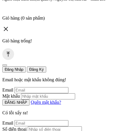
Giỏ hàng
(0 sản phẩm)
Giỏ hàng trống!
Đăng Nhập
Đăng Ký
Email hoặc mật khẩu không đúng!
Email
Mật khẩu
Quên mật khẩu?
ĐĂNG NHẬP
Có lỗi xẩy ra!
Email
Số điện thoại