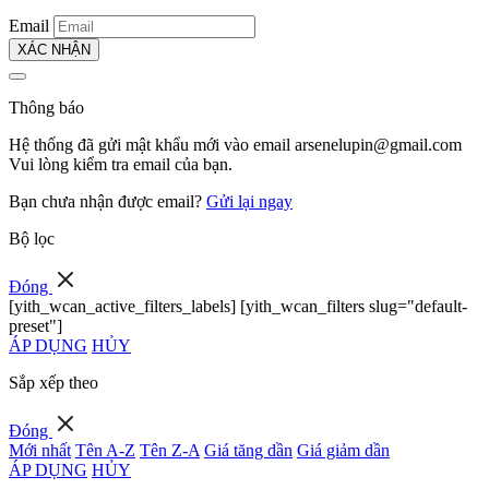
Email
XÁC NHẬN
Thông báo
Hệ thống đã gửi mật khẩu mới vào email
arsenelupin@gmail.com
Vui lòng kiểm tra email của bạn.
Bạn chưa nhận được email?
Gửi lại ngay
Bộ lọc
Đóng
[yith_wcan_active_filters_labels] [yith_wcan_filters slug="default-
preset"]
ÁP DỤNG
HỦY
Sắp xếp theo
Đóng
Mới nhất
Tên A-Z
Tên Z-A
Giá tăng dần
Giá giảm dần
ÁP DỤNG
HỦY