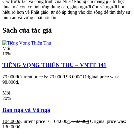
Các trước tác và công trình của Ni sư không chỉ mang giá trị học
thuật mà còn có tính ứng dụng cao, giúp người đọc và người học
hiểu rõ hơn về Phật giáo, từ đó áp dụng vào đời sống để tìm thấy sự
bình an và vững chãi nội tâm.
Sách của tác giả
Mới
19%
TIẾNG VỌNG THIÊN THU – VNTT 341
79.000
₫
Current price is: 79.000₫.
98.000
₫
Original price was:
98.000₫.
Mới
20%
Bản ngã và Vô ngã
104.000
₫
Current price is: 104.000₫.
130.000
₫
Original price was:
130.000₫.