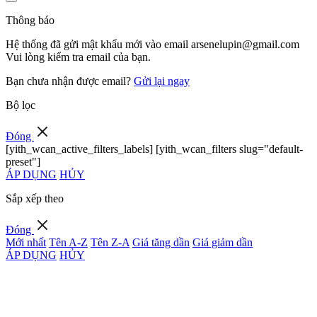
Thông báo
Hệ thống đã gửi mật khẩu mới vào email
arsenelupin@gmail.com
Vui lòng kiểm tra email của bạn.
Bạn chưa nhận được email?
Gửi lại ngay
Bộ lọc
Đóng
[yith_wcan_active_filters_labels] [yith_wcan_filters slug="default-
preset"]
ÁP DỤNG
HỦY
Sắp xếp theo
Đóng
Mới nhất
Tên A-Z
Tên Z-A
Giá tăng dần
Giá giảm dần
ÁP DỤNG
HỦY