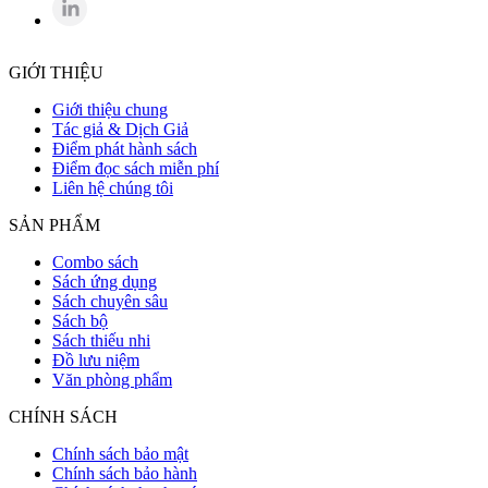
GIỚI THIỆU
Giới thiệu chung
Tác giả & Dịch Giả
Điểm phát hành sách
Điểm đọc sách miễn phí
Liên hệ chúng tôi
SẢN PHẨM
Combo sách
Sách ứng dụng
Sách chuyên sâu
Sách bộ
Sách thiếu nhi
Đồ lưu niệm
Văn phòng phẩm
CHÍNH SÁCH
Chính sách bảo mật
Chính sách bảo hành