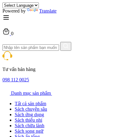
Powered by
Translate
0
Tư vấn bán hàng
098 112 0025
Danh mục sản phẩm
Tất cả sản phẩm
Sách chuyên sâu
Sách ứng dụng
Sách thiếu nhi
Sách chữa lành
Sách song ngữ
Sách ấn tống