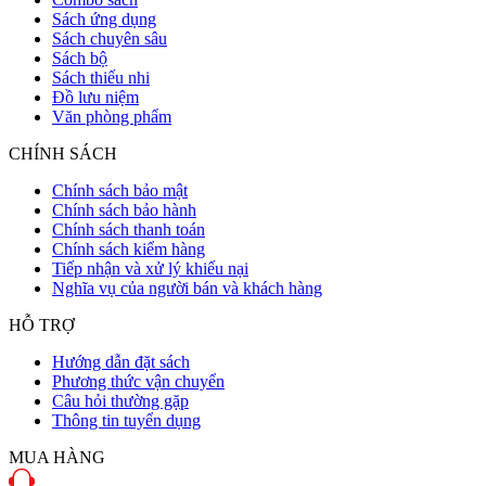
Sách ứng dụng
Sách chuyên sâu
Sách bộ
Sách thiếu nhi
Đồ lưu niệm
Văn phòng phẩm
CHÍNH SÁCH
Chính sách bảo mật
Chính sách bảo hành
Chính sách thanh toán
Chính sách kiểm hàng
Tiếp nhận và xử lý khiếu nại
Nghĩa vụ của người bán và khách hàng
HỖ TRỢ
Hướng dẫn đặt sách
Phương thức vận chuyển
Câu hỏi thường gặp
Thông tin tuyển dụng
MUA HÀNG