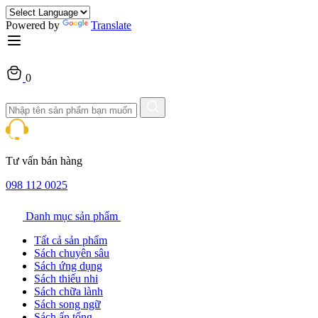
Powered by
Translate
0
Tư vấn bán hàng
098 112 0025
Danh mục sản phẩm
Tất cả sản phẩm
Sách chuyên sâu
Sách ứng dụng
Sách thiếu nhi
Sách chữa lành
Sách song ngữ
Sách ấn tống