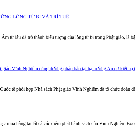
NG LÒNG TỪ BI VÀ TRÍ TUỆ
từ lâu đã trở thành biểu tượng của lòng từ bi trong Phật giáo, là bậ
t giáo Vĩnh Nghiêm cúng dường pháp bảo tại hạ trường An cư kiết hạ 
 Quốc tế phối hợp Nhà sách Phật giáo Vĩnh Nghiêm đã tổ chức đoàn đế
ặc mua hàng tại tất cả các điểm phát hành sách của Vĩnh Nghiêm Book