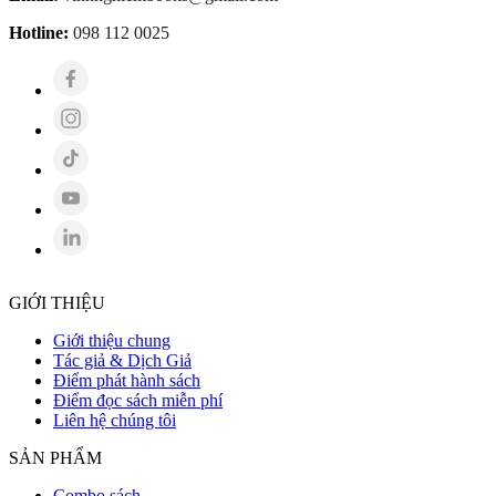
Hotline:
098 112 0025
GIỚI THIỆU
Giới thiệu chung
Tác giả & Dịch Giả
Điểm phát hành sách
Điểm đọc sách miễn phí
Liên hệ chúng tôi
SẢN PHẨM
Combo sách