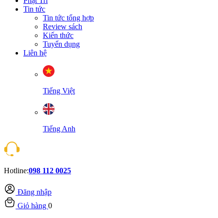
Phật Trí
Tin tức
Tin tức tổng hợp
Review sách
Kiến thức
Tuyển dụng
Liên hệ
Tiếng Việt
Tiếng Anh
Hotline:
098 112 0025
Đăng nhập
Giỏ hàng
0