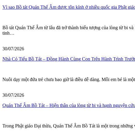
Vì sao Bồ tát Quán Thế Âm được tôn kính ở nhiều quốc gia Phật giá
Bồ tát Quán Thế Âm từ lâu đã trở thành biểu tượng của lòng từ bi và
tinh…
30/07/2026
Nhà Có Tiểu Bồ Tát – Đồng Hành Cùng Con Trên Hành Trình Trưở
Nuôi dạy một đứa trẻ chưa bao giờ là điều dễ dàng. Mỗi em bé là mộ
30/07/2026
Quán Thế Âm Bồ Tát – Hiện thân của lòng từ bi và hạnh nguyện cứ
Trong Phật giáo Đại thừa, Quán Thế Âm Bồ Tát là một trong những vị