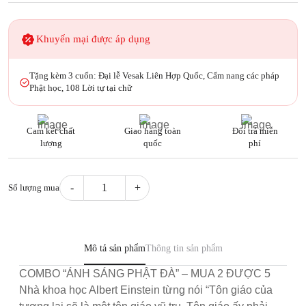
Khuyến mại được áp dụng
Tặng kèm 3 cuốn: Đại lễ Vesak Liên Hợp Quốc, Cẩm nang các pháp
Phật học, 108 Lời tự tại chữ
Cam kết chất
Giao hàng toàn
Đổi trả miễn
lượng
quốc
phí
Số lượng mua
Combo
Ánh
sáng
Phật
Mô tả sản phẩm
Thông tin sản phẩm
Đà
COMBO “ÁNH SÁNG PHẬT ĐÀ” – MUA 2 ĐƯỢC 5
quantity
Nhà khoa học Albert Einstein từng nói “Tôn giáo của