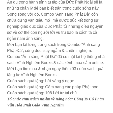
Ẩn dụ trong hành trình tu tập của Đức Phật Ngài sẽ là
những chân lý để bạn biết trân trọng cuộc sống này.
Song song với đó, Combo “Ánh sáng Phật Đà” còn
chứa đựng vạn điều mới mẻ được đúc kết trong sự
nghiệp giáo dục của Đức Phật, từ những điều nguyên
sơ về cơ thể con người tới vũ trụ bao la cách ta cả
ngàn năm ánh sáng.
Mời bạn lật từng trang sách trong Combo “Ánh sáng
Phật Đà”, cùng đọc, suy ngẫm & chiêm nghiệm.
Combo “Ánh sáng Phật Đà” đã có mặt tại hệ thống nhà
sách Vĩnh Nghiêm Books & các kênh mua sắm online.
Mời bạn tìm mua & nhận ngay thêm 03 cuốn sách quà
tặng từ Vĩnh Nghiêm Books.
Cuốn sách quà tặng: Lời vàng ý ngọc
Cuốn sách quà tặng: Cẩm nang các pháp Phật học
Cuốn sách quà tặng: 108 Lời tự tại chữ
Tổ chức chịu trách nhiệm về hàng hóa: Công Ty Cổ Phần
Văn Hóa Phật Giáo Vĩnh Nghiêm