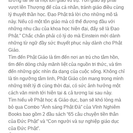
tương lai sẽ là một tôn giáo vũ trụ. Tôn giáo ấy phải
vượt lên Thượng đế của cá nhân, tránh giáo điều cùng
lý thuyết thần học. Đạo Phật trả lời cho những mô tả
này. Nếu có một tôn giáo mà có thể đương đầu với
những nhu cầu của khoa học hiện đại, đấy sẽ là Đạo
Phật.” Chắc chắn phải có lý do mà Einstein mới dành
những từ ngữ đầy sức thuyết phục này dành cho Phật
Giáo.
Tìm đến Phật Giáo là tìm đến nơi an trú cho tâm hồn,
tìm đến dòng chảy mãnh liệt của nguồn tri thức, và tìm
đến những góc nhìn đa dạng của cuộc sống. Không chỉ
là tín ngưỡng tâm linh, Phật Giáo còn mang trong mình
những triết lý đi cùng thời đại, có sức ảnh hưởng một
cách văn minh tới hiện tại & cả tương lai sau này.
Tìm hiểu về Phật học & Giáo dục, bạn sẽ khó lòng mà
bỏ qua Combo “Ánh sáng Phật Đà” của Vĩnh Nghiêm
Books bao gồm 2 đầu sách “65 câu chuyện tiền thân
của Đức Phật” và “Con người và sự nghiệp giáo dục
của Đức Phật”.