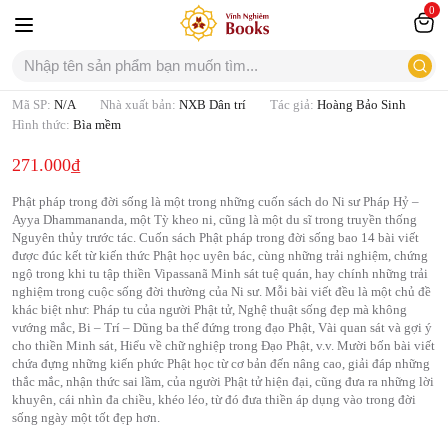
0
Combo Ánh sáng Phật Đà
Mã SP:
N/A
Nhà xuất bản:
NXB Dân trí
Tác giả:
Hoàng Bảo Sinh
Hình thức:
Bìa mềm
271.000
₫
Phật pháp trong đời sống là một trong những cuốn sách do Ni sư Pháp Hỷ –
Ayya Dhammananda, một Tỳ kheo ni, cũng là một du sĩ trong truyền thống
Nguyên thủy trước tác. Cuốn sách Phật pháp trong đời sống bao 14 bài viết
được đúc kết từ kiến thức Phật học uyên bác, cùng những trải nghiệm, chứng
ngộ trong khi tu tập thiền Vipassanã Minh sát tuệ quán, hay chính những trải
nghiệm trong cuộc sống đời thường của Ni sư. Mỗi bài viết đều là một chủ đề
khác biệt như: Pháp tu của người Phật tử, Nghệ thuật sống đẹp mà không
vướng mắc, Bi – Trí – Dũng ba thế đứng trong đạo Phật, Vài quan sát và gợi ý
cho thiền Minh sát, Hiểu về chữ nghiệp trong Đạo Phật, v.v. Mười bốn bài viết
chứa đựng những kiến phức Phật học từ cơ bản đến nâng cao, giải đáp những
thắc mắc, nhận thức sai lầm, của người Phật tử hiện đại, cũng đưa ra những lời
khuyên, cái nhìn đa chiều, khéo léo, từ đó đưa thiền áp dụng vào trong đời
sống ngày một tốt đẹp hơn.