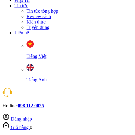
Phật Trí
Tin tức
Tin tức tổng hợp
Review sách
Kiến thức
Tuyển dụng
Liên hệ
Tiếng Việt
Tiếng Anh
Hotline:
098 112 0025
Đăng nhập
Giỏ hàng
0