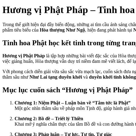
Hương vị Phật Pháp – Tinh hoa
Trong thế giới hiện đại đầy biến động, những ai tìm cầu ánh sáng châ
phẩm tiêu biểu của
Hòa thượng Như Ngộ
, hiện đang phát hành tại
N
Tinh hoa Phật học kết tinh trong từng tran
Hương vị Phật Pháp
là tập hợp những bài viết đặc sắc của Hòa thư
việc giảng huấn, Hòa thượng vẫn duy trì niềm đam mê viết lách, để lại 
Với phong cách diễn giải vừa sâu sắc vừa mạch lạc, cuốn sách đưa ngư
thâm sâu như
Như Lai tạng duyên khởi
và
duyên khởi tính không
Mục lục cuốn sách “Hương vị Phật Pháp”
Chương 1: Niệm Phật – Luận bàn về “Tâm tức là Phật”
Một góc nhìn thâm sâu về pháp môn Tịnh độ, giúp hành giả nhậ
Chương 2: Bồ đề – Triết lý Thiền
Khai mở ý nghĩa chân thực của tâm Bồ đề và con đường hành trì
Chương 3: Pháp luận – Tự lực, Tự tin, Tự giác