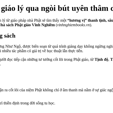
 giáo lý qua ngòi bút uyên thâ
n lý từ giáo pháp nhà Phật sẽ tìm thấy một
“hương vị” thanh tịnh, sâu
hà sách Phật giáo Vĩnh Nghiêm
(
vinhnghiembooks.vn
).
g sách
ợng Như Ngộ, được biên soạn từ quá trình giảng dạy không ngừng nghỉ 
nhiều tác phẩm có giá trị về học thuật lẫn thực tiễn.
ời đọc tiếp cận những tư tưởng cốt lõi trong Phật giáo, từ
Tịnh độ
,
T
.
n ra cốt lõi của niệm Phật không chỉ ở âm thanh mà nằm ở sự giác ngộ
 thiền định trong đời sống tu học.