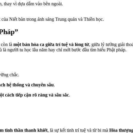
, thay vì dựa dẫm vào bên ngoài.
ật của Niết bàn trong ánh sáng Trung quán và Thiền học.
 Pháp”
còn là
một bản hòa ca giữa trí tuệ và lòng từ
, giữa lý tưởng giải th
 là người tu học lâu năm hay chỉ mới bước đầu tìm hiểu Phật pháp.
 vững chắc.
ách hệ thống và chuyên sâu
.
ột cách tiếp cận rõ ràng và sâu sắc
.
ệm tinh thần thanh khiết
, là sự kết tinh trí tuệ và từ bi mà
Hòa thượn