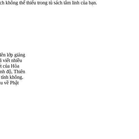
sách không thể thiếu trong tủ sách tâm linh của bạn.
ên lớp giảng
ã viết nhiều
ết của Hòa
nh độ, Thiên
 tính không.
âu về Phật