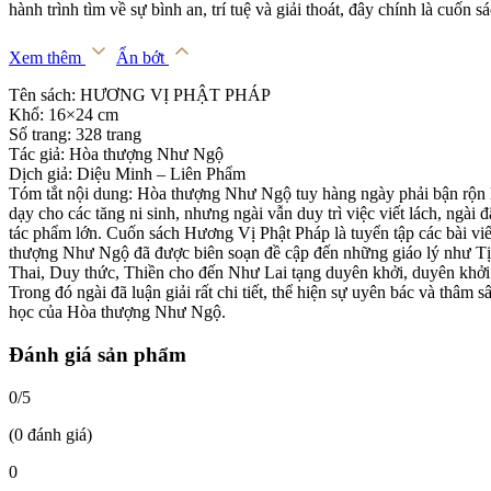
hành trình tìm về sự bình an, trí tuệ và giải thoát, đây chính là cuốn 
Xem thêm
Ẩn bớt
Tên sách: HƯƠNG VỊ PHẬT PHÁP
Khổ: 16×24 cm
Số trang: 328 trang
Tác giả: Hòa thượng Như Ngộ
Dịch giả: Diệu Minh – Liên Phẩm
Tóm tắt nội dung: Hòa thượng Như Ngộ tuy hàng ngày phải bận rộn l
dạy cho các tăng ni sinh, nhưng ngài vẫn duy trì việc viết lách, ngài đ
tác phẩm lớn. Cuốn sách Hương Vị Phật Pháp là tuyển tập các bài vi
thượng Như Ngộ đã được biên soạn đề cập đến những giáo lý như Tị
Thai, Duy thức, Thiền cho đến Như Lai tạng duyên khởi, duyên khởi
Trong đó ngài đã luận giải rất chi tiết, thể hiện sự uyên bác và thâm s
học của Hòa thượng Như Ngộ.
Đánh giá sản phẩm
0/5
(0 đánh giá)
0