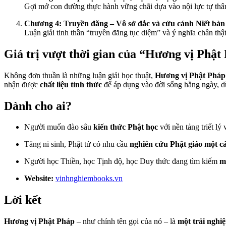
Gợi mở con đường thực hành vững chãi dựa vào nội lực tự thân
Chương 4: Truyền đăng – Vô sở đắc và cứu cánh Niết bàn
Luận giải tinh thần “truyền đăng tục diệm” và ý nghĩa chân th
Giá trị vượt thời gian của “Hương vị Phật
Không đơn thuần là những luận giải học thuật,
Hương vị Phật Pháp
nhận được
chất liệu tỉnh thức
để áp dụng vào đời sống hằng ngày, dù
Dành cho ai?
Người muốn đào sâu
kiến thức Phật học
với nền tảng triết lý
Tăng ni sinh, Phật tử có nhu cầu
nghiên cứu Phật giáo một c
Người học Thiền, học Tịnh độ, học Duy thức đang tìm kiếm
m
Website:
vinhnghiembooks.vn
Lời kết
Hương vị Phật Pháp
– như chính tên gọi của nó – là
một trải nghi