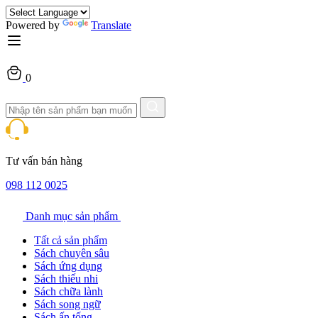
Powered by
Translate
0
Tư vấn bán hàng
098 112 0025
Danh mục sản phẩm
Tất cả sản phẩm
Sách chuyên sâu
Sách ứng dụng
Sách thiếu nhi
Sách chữa lành
Sách song ngữ
Sách ấn tống