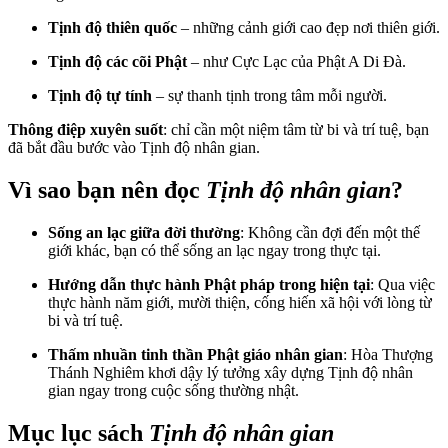
Tịnh độ thiên quốc
– những cảnh giới cao đẹp nơi thiên giới.
Tịnh độ các cõi Phật
– như Cực Lạc của Phật A Di Đà.
Tịnh độ tự tính
– sự thanh tịnh trong tâm mỗi người.
Thông điệp xuyên suốt
: chỉ cần một niệm tâm từ bi và trí tuệ, bạn
đã bắt đầu bước vào Tịnh độ nhân gian.
Vì sao bạn nên đọc
Tịnh độ nhân gian
?
Sống an lạc giữa đời thường
: Không cần đợi đến một thế
giới khác, bạn có thể sống an lạc ngay trong thực tại.
Hướng dẫn thực hành Phật pháp trong hiện tại
: Qua việc
thực hành năm giới, mười thiện, cống hiến xã hội với lòng từ
bi và trí tuệ.
Thấm nhuần tinh thần Phật giáo nhân gian
: Hòa Thượng
Thánh Nghiêm khơi dậy lý tưởng xây dựng Tịnh độ nhân
gian ngay trong cuộc sống thường nhật.
Mục lục sách
Tịnh độ nhân gian