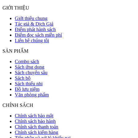
GIỚI THIỆU
Giới thiệu chung
Tác giả & Dịch Giả
Điểm phát hành sách
Điểm đọc sách miễn phí
Liên hệ chúng tôi
SẢN PHẨM
Combo sách
Sách ứng dụng
Sách chuyên sâu
Sách bộ
Sách thiếu nhi
Đồ lưu niệm
Văn phòng phẩm
CHÍNH SÁCH
Chính sách bảo mật
Chính sách bảo hành
Chính sách thanh toán
Chính sách kiểm hàng
Tiếp nhận và xử lý khiếu nại