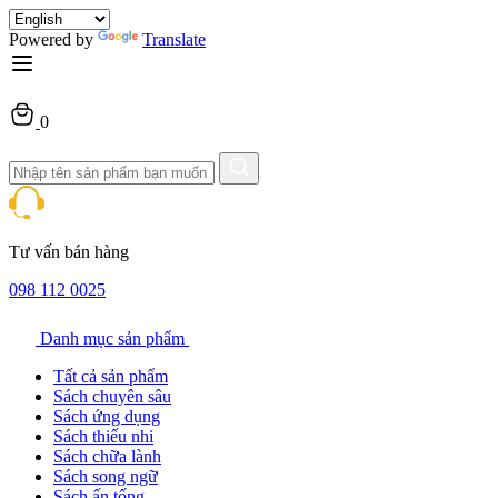
Powered by
Translate
0
Tư vấn bán hàng
098 112 0025
Danh mục sản phẩm
Tất cả sản phẩm
Sách chuyên sâu
Sách ứng dụng
Sách thiếu nhi
Sách chữa lành
Sách song ngữ
Sách ấn tống