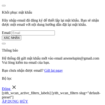
Khôi phục mật khẩu
Hãy nhập email đã đăng ký để thiết lập lại mật khẩu. Bạn sẽ nhận
được một email với nội dung hướng dẫn đặt lại mật khẩu.
Email
XÁC NHẬN
Thông báo
Hệ thống đã gửi mật khẩu mới vào email
arsenelupin@gmail.com
Vui lòng kiểm tra email của bạn.
Bạn chưa nhận được email?
Gửi lại ngay
Bộ lọc
Đóng
[yith_wcan_active_filters_labels] [yith_wcan_filters slug="default-
preset"]
ÁP DỤNG
HỦY