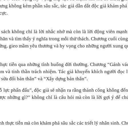
hưng không kém phần sâu sắc, tác giả dẫn dắt độc giả khám phá n
cực.
sách không chỉ là lời nhắc nhở mà còn là lời động viên mạnh
hăn và tìm thấy ý nghĩa trong mỗi thử thách. Chương cuối cùng
hứng, gieo mầm yêu thương và hy vọng cho những người xung q
thực tiễn qua những tình huống đời thường. Chương “Gánh vá
tâm và tinh thần trách nhiệm. Tác giả khuyến khích người đọ
ự sửa đổi bản thân” và “Xây dựng bản thân”.
 lực phấn đấu”, độc giả sẽ nhận ra rằng thành công không đến
ợc những gì?” không chỉ là câu hỏi mà còn là lời gợi ý để chú
h thực tiễn mà còn khám phá sâu sắc các triết lý nhân sinh. Ch