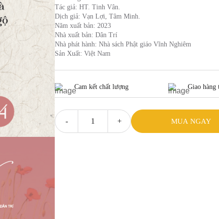
Tác giả: HT. Tinh Vân.
Dịch giả: Vạn Lợi, Tâm Minh.
Năm xuất bản: 2023
Nhà xuất bản: Dân Trí
Nhà phát hành: Nhà sách Phật giáo Vĩnh Nghiêm
Sản Xuất: Việt Nam
Cam kết chất lượng
Giao hàng 
MUA NGAY
Tuyển
tập
Ranh
giới
giữa
mê
và
ngộ