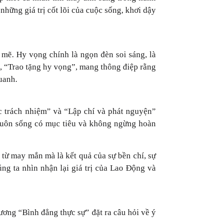
hững giá trị cốt lõi của cuộc sống, khơi dậy
 mẽ. Hy vọng chính là ngọn đèn soi sáng, là
, “Trao tặng hy vọng”, mang thông điệp rằng
uanh.
c trách nhiệm” và “Lập chí và phát nguyện”
c luôn sống có mục tiêu và không ngừng hoàn
 từ may mắn mà là kết quả của sự bền chí, sự
ng ta nhìn nhận lại giá trị của Lao Động và
ương “Bình đẳng thực sự” đặt ra câu hỏi về ý