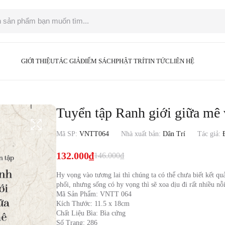
GIỚI THIỆU
TÁC GIẢ
ĐIỂM SÁCH
PHẬT TRÍ
TIN TỨC
LIÊN HỆ
Tuyển tập Ranh giới giữa mê 
Mã SP:
VNTT064
Nhà xuất bản:
Dân Trí
Tác giả:
132.000
₫
146.000
₫
Hy vọng vào tương lai thì chúng ta có thể chưa biết kết qu
phối, nhưng sống có hy vọng thì sẽ xoa dịu đi rất nhiều nỗi
Mã Sản Phẩm: VNTT 064
Kích Thước: 11.5 x 18cm
Chất Liệu Bìa: Bìa cứng
Số Trang: 286