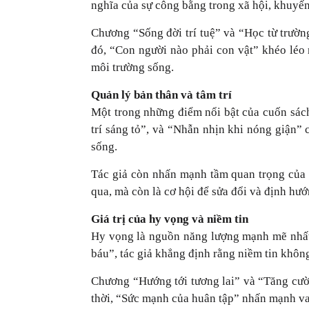
nghĩa của sự công bằng trong xã hội, khuyến
Chương “Sống đời trí tuệ” và “Học từ trườn
đó, “Con người nào phải con vật” khéo léo 
môi trường sống.
Quản lý bản thân và tâm trí
Một trong những điểm nổi bật của cuốn sác
trí sáng tỏ”, và “Nhẫn nhịn khi nóng giận”
sống.
Tác giả còn nhấn mạnh tầm quan trọng của 
qua, mà còn là cơ hội để sửa đổi và định hư
Giá trị của hy vọng và niềm tin
Hy vọng là nguồn năng lượng mạnh mẽ nhất,
báu”, tác giả khẳng định rằng niềm tin khô
Chương “Hướng tới tương lai” và “Tăng cườ
thời, “Sức mạnh của huân tập” nhấn mạnh vai 