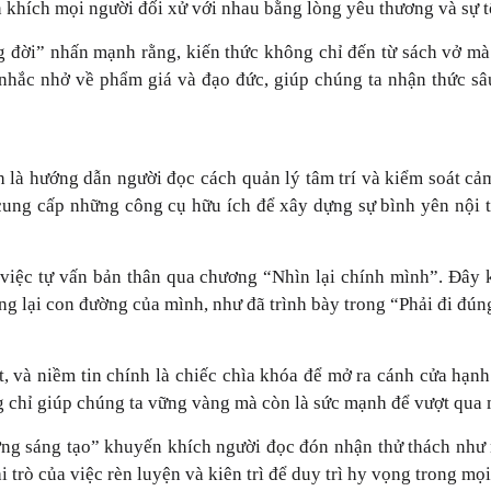
 khích mọi người đối xử với nhau bằng lòng yêu thương và sự t
g đời” nhấn mạnh rằng, kiến thức không chỉ đến từ sách vở mà 
nhắc nhở về phẩm giá và đạo đức, giúp chúng ta nhận thức sâ
h là hướng dẫn người đọc cách quản lý tâm trí và kiểm soát c
 cung cấp những công cụ hữu ích để xây dựng sự bình yên nội t
việc tự vấn bản thân qua chương “Nhìn lại chính mình”. Đây k
ớng lại con đường của mình, như đã trình bày trong “Phải đi đú
 và niềm tin chính là chiếc chìa khóa để mở ra cánh cửa hạnh
ng chỉ giúp chúng ta vững vàng mà còn là sức mạnh để vượt qua
ng sáng tạo” khuyến khích người đọc đón nhận thử thách như n
trò của việc rèn luyện và kiên trì để duy trì hy vọng trong mọ