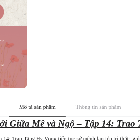
Mô tả sản phẩm
Thông tin sản phẩm
iới Giữa Mê và Ngộ – Tập 14: Trao
14: Trao Tặng Hy Vọng tiếp tục sứ mệnh lan tỏa tri thức, giú