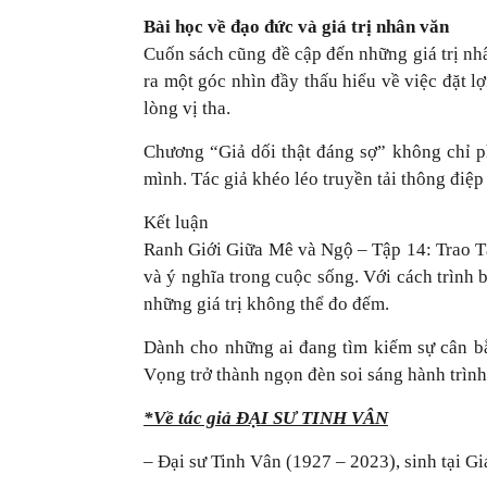
Bài học về đạo đức và giá trị nhân văn
Cuốn sách cũng đề cập đến những giá trị nhân
ra một góc nhìn đầy thấu hiểu về việc đặt l
lòng vị tha.
Chương “Giả dối thật đáng sợ” không chỉ ph
mình. Tác giả khéo léo truyền tải thông điệp
Kết luận
Ranh Giới Giữa Mê và Ngộ – Tập 14: Trao Tặ
và ý nghĩa trong cuộc sống. Với cách trình
những giá trị không thể đo đếm.
Dành cho những ai đang tìm kiếm sự cân bằ
Vọng trở thành ngọn đèn soi sáng hành trình
*Về tác giả ĐẠI SƯ TINH VÂN
– Đại sư Tinh Vân (1927 – 2023), sinh tại G