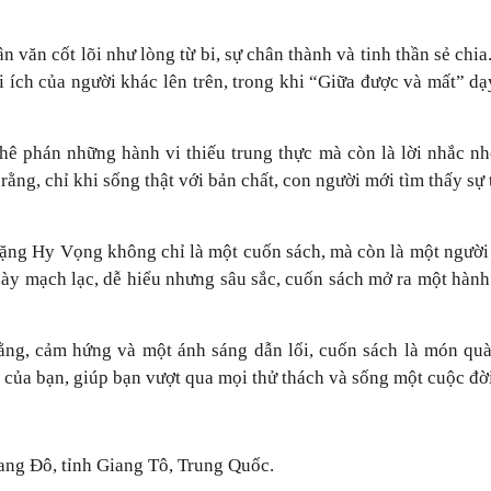
 văn cốt lõi như lòng từ bi, sự chân thành và tinh thần sẻ chi
ợi ích của người khác lên trên, trong khi “Giữa được và mất” 
ê phán những hành vi thiếu trung thực mà còn là lời nhắc nhở
 rằng, chỉ khi sống thật với bản chất, con người mới tìm thấy sự
ng Hy Vọng không chỉ là một cuốn sách, mà còn là một người b
 bày mạch lạc, dễ hiểu nhưng sâu sắc, cuốn sách mở ra một hàn
ng, cảm hứng và một ánh sáng dẫn lối, cuốn sách là món quà 
 của bạn, giúp bạn vượt qua mọi thử thách và sống một cuộc đời
iang Đô, tỉnh Giang Tô, Trung Quốc.