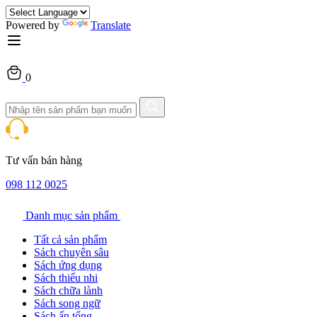
Powered by
Translate
0
Tư vấn bán hàng
098 112 0025
Danh mục sản phẩm
Tất cả sản phẩm
Sách chuyên sâu
Sách ứng dụng
Sách thiếu nhi
Sách chữa lành
Sách song ngữ
Sách ấn tống