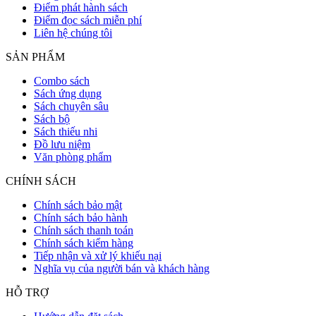
Điểm phát hành sách
Điểm đọc sách miễn phí
Liên hệ chúng tôi
SẢN PHẨM
Combo sách
Sách ứng dụng
Sách chuyên sâu
Sách bộ
Sách thiếu nhi
Đồ lưu niệm
Văn phòng phẩm
CHÍNH SÁCH
Chính sách bảo mật
Chính sách bảo hành
Chính sách thanh toán
Chính sách kiểm hàng
Tiếp nhận và xử lý khiếu nại
Nghĩa vụ của người bán và khách hàng
HỖ TRỢ