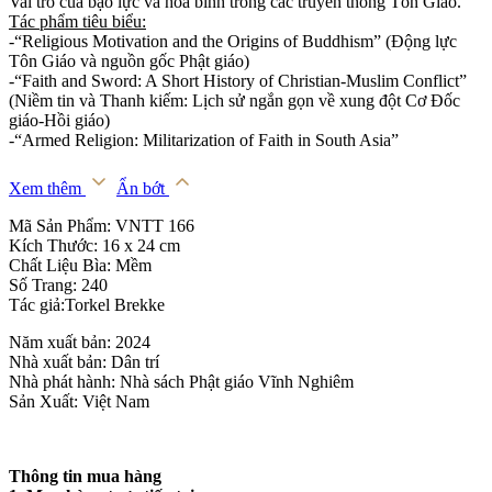
Vai trò của bạo lực và hòa bình trong các truyền thống Tôn Giáo.
Tác phẩm tiêu biểu:
-“Religious Motivation and the Origins of Buddhism” (Động lực
Tôn Giáo và nguồn gốc Phật giáo)
-“Faith and Sword: A Short History of Christian-Muslim Conflict”
(Niềm tin và Thanh kiếm: Lịch sử ngắn gọn về xung đột Cơ Đốc
giáo-Hồi giáo)
-“Armed Religion: Militarization of Faith in South Asia”
Xem thêm
Ẩn bớt
Mã Sản Phẩm: VNTT 166
Kích Thước: 16 x 24 cm
Chất Liệu Bìa: Mềm
Số Trang: 240
Tác giả:Torkel Brekke
Năm xuất bản: 2024
Nhà xuất bản: Dân trí
Nhà phát hành: Nhà sách Phật giáo Vĩnh Nghiêm
Sản Xuất: Việt Nam
Thông tin mua hàng