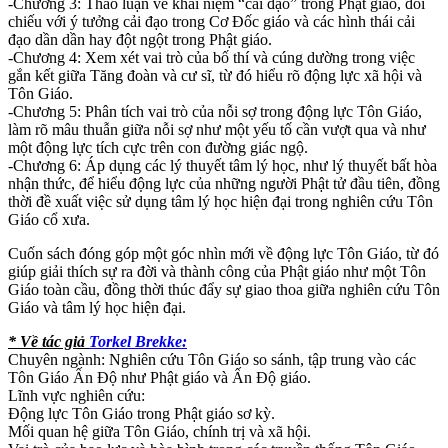
-Chương 3: Thảo luận về khái niệm “cải đạo” trong Phật giáo, đối
chiếu với ý tưởng cải đạo trong Cơ Đốc giáo và các hình thái cải
đạo dần dần hay đột ngột trong Phật giáo.
-Chương 4: Xem xét vai trò của bố thí và cúng dường trong việc
gắn kết giữa Tăng đoàn và cư sĩ, từ đó hiểu rõ động lực xã hội và
Tôn Giáo.
-Chương 5: Phân tích vai trò của nỗi sợ trong động lực Tôn Giáo,
làm rõ mâu thuẫn giữa nỗi sợ như một yếu tố cần vượt qua và như
một động lực tích cực trên con đường giác ngộ.
-Chương 6: Áp dụng các lý thuyết tâm lý học, như lý thuyết bất hòa
nhận thức, để hiểu động lực của những người Phật tử đầu tiên, đồng
thời đề xuất việc sử dụng tâm lý học hiện đại trong nghiên cứu Tôn
Giáo cổ xưa.
Cuốn sách đóng góp một góc nhìn mới về động lực Tôn Giáo, từ đó
giúp giải thích sự ra đời và thành công của Phật giáo như một Tôn
Giáo toàn cầu, đồng thời thúc đẩy sự giao thoa giữa nghiên cứu Tôn
Giáo và tâm lý học hiện đại.
* Về tác giả
Torkel Brekke:
Chuyên ngành: Nghiên cứu Tôn Giáo so sánh, tập trung vào các
Tôn Giáo Ấn Độ như Phật giáo và Ấn Độ giáo.
Lĩnh vực nghiên cứu:
Động lực Tôn Giáo trong Phật giáo sơ kỳ.
Mối quan hệ giữa Tôn Giáo, chính trị và xã hội.