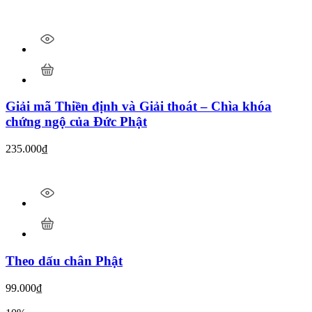
Giải mã Thiền định và Giải thoát – Chìa khóa
chứng ngộ của Đức Phật
235.000
₫
Theo dấu chân Phật
99.000
₫