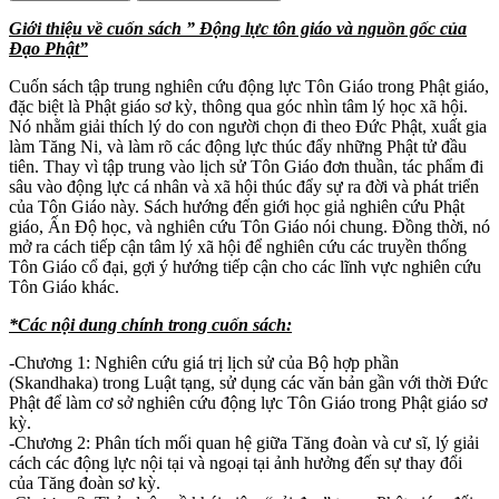
Giới thiệu về cuốn sách ” Động lực tôn giáo và nguồn gốc của
Đạo Phật”
Cuốn sách tập trung nghiên cứu động lực Tôn Giáo trong Phật giáo,
đặc biệt là Phật giáo sơ kỳ, thông qua góc nhìn tâm lý học xã hội.
Nó nhằm giải thích lý do con người chọn đi theo Đức Phật, xuất gia
làm Tăng Ni, và làm rõ các động lực thúc đẩy những Phật tử đầu
tiên. Thay vì tập trung vào lịch sử Tôn Giáo đơn thuần, tác phẩm đi
sâu vào động lực cá nhân và xã hội thúc đẩy sự ra đời và phát triển
của Tôn Giáo này. Sách hướng đến giới học giả nghiên cứu Phật
giáo, Ấn Độ học, và nghiên cứu Tôn Giáo nói chung. Đồng thời, nó
mở ra cách tiếp cận tâm lý xã hội để nghiên cứu các truyền thống
Tôn Giáo cổ đại, gợi ý hướng tiếp cận cho các lĩnh vực nghiên cứu
Tôn Giáo khác.
*Các nội dung chính trong cuốn sách:
-Chương 1: Nghiên cứu giá trị lịch sử của Bộ hợp phần
(Skandhaka) trong Luật tạng, sử dụng các văn bản gần với thời Đức
Phật để làm cơ sở nghiên cứu động lực Tôn Giáo trong Phật giáo sơ
kỳ.
-Chương 2: Phân tích mối quan hệ giữa Tăng đoàn và cư sĩ, lý giải
cách các động lực nội tại và ngoại tại ảnh hưởng đến sự thay đổi
của Tăng đoàn sơ kỳ.