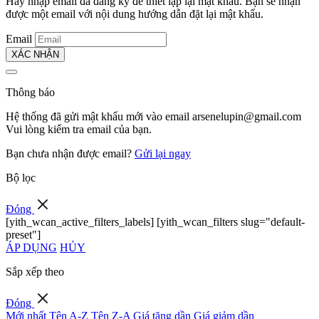
Hãy nhập email đã đăng ký để thiết lập lại mật khẩu. Bạn sẽ nhận
được một email với nội dung hướng dẫn đặt lại mật khẩu.
Email
XÁC NHẬN
Thông báo
Hệ thống đã gửi mật khẩu mới vào email
arsenelupin@gmail.com
Vui lòng kiểm tra email của bạn.
Bạn chưa nhận được email?
Gửi lại ngay
Bộ lọc
Đóng
[yith_wcan_active_filters_labels] [yith_wcan_filters slug="default-
preset"]
ÁP DỤNG
HỦY
Sắp xếp theo
Đóng
Mới nhất
Tên A-Z
Tên Z-A
Giá tăng dần
Giá giảm dần