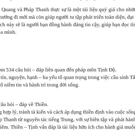
Quang và Pháp Thanh thực sự là một tài liệu quý giá cho nhữn
ướng đi mới mà còn giúp người tu tập phát triển toàn diện, đạt 
ách này sẽ là người bạn đồng hành đáng tin cậy, giúp bạn đọc t
ủa mình.
gồm 534 câu hỏi – đáp liên quan đến pháp môn Tịnh Độ.
ề tín, nguyện, hạnh – ba yếu tố quan trọng trong việc cầu sinh 
 niềm tin và hành trì trong đời sống.
câu hỏi – đáp về Thiền.
hợp lý, tránh tà kiến và cách áp dụng thiền định vào cuộc sống
Thanh từ nguyên tác tiếng Trung, với sự biên tập và phát hành
iêm. Thiền – Tịnh vấn đáp là tài liệu hữu ích cho hành giả mu