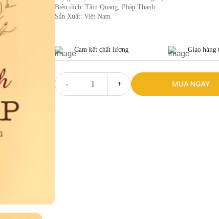
Biên dịch: Tâm Quang, Pháp Thanh
Sản Xuất: Việt Nam
Cam kết chất lượng
Giao hàng 
MUA NGAY
Thiền
tịnh
vấn
đáp
quantity