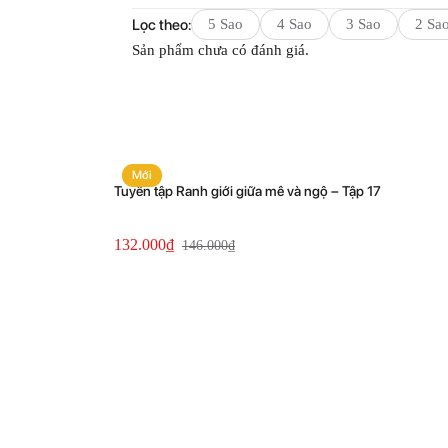
Lọc theo:
5 Sao
4 Sao
3 Sao
2 Sa
Sản phẩm chưa có đánh giá.
Mới
Tuyển tập Ranh giới giữa mê và ngộ – Tập 17
Current
Original
132.000
₫
146.000
₫
price
price
is:
was:
132.000₫.
146.000₫.