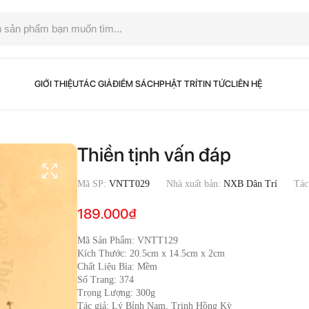
GIỚI THIỆU
TÁC GIẢ
ĐIỂM SÁCH
PHẬT TRÍ
TIN TỨC
LIÊN HỆ
Thiền tịnh vấn đáp
Mã SP:
VNTT029
Nhà xuất bản:
NXB Dân Trí
Tác
189.000
₫
Mã Sản Phẩm: VNTT129
Kích Thước: 20.5cm x 14.5cm x 2cm
Chất Liệu Bìa: Mềm
Số Trang: 374
Trọng Lượng: 300g
Tác giả: Lý Bỉnh Nam, Trịnh Hồng Kỳ