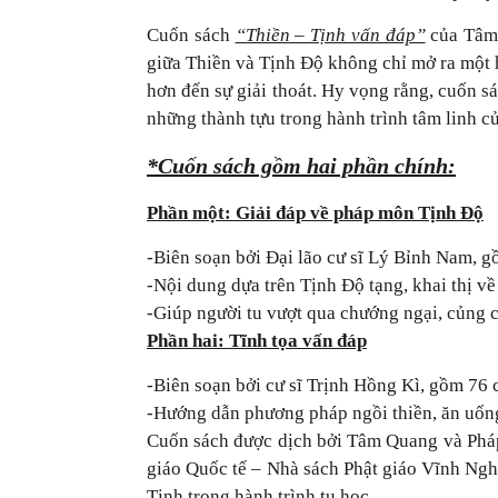
Cuốn sách
“Thiền – Tịnh vấn đáp”
của Tâm 
giữa Thiền và Tịnh Độ không chỉ mở ra một h
hơn đến sự giải thoát. Hy vọng rằng, cuốn s
những thành tựu trong hành trình tâm linh c
*Cuốn sách gồm hai phần chính:
Phần một: Giải đáp về pháp môn Tịnh Độ
-Biên soạn bởi Đại lão cư sĩ Lý Bỉnh Nam, 
-Nội dung dựa trên Tịnh Độ tạng, khai thị v
-Giúp người tu vượt qua chướng ngại, củng cố
Phần hai: Tĩnh tọa vấn đáp
-Biên soạn bởi cư sĩ Trịnh Hồng Kì, gồm 76 
-Hướng dẫn phương pháp ngồi thiền, ăn uống 
Cuốn sách được dịch bởi Tâm Quang và Pháp 
giáo Quốc tế – Nhà sách Phật giáo Vĩnh Ngh
Tịnh trong hành trình tu học.