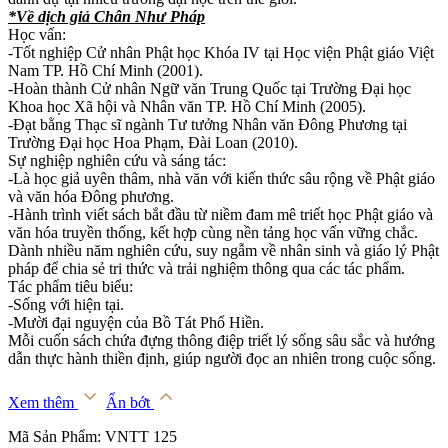
*Về dịch giả Chân Như Pháp
Học vấn:
-Tốt nghiệp Cử nhân Phật học Khóa IV tại Học viện Phật giáo Việt
Nam TP. Hồ Chí Minh (2001).
-Hoàn thành Cử nhân Ngữ văn Trung Quốc tại Trường Đại học
Khoa học Xã hội và Nhân văn TP. Hồ Chí Minh (2005).
-Đạt bằng Thạc sĩ ngành Tư tưởng Nhân văn Đông Phương tại
Trường Đại học Hoa Phạm, Đài Loan (2010).
Sự nghiệp nghiên cứu và sáng tác:
-Là học giả uyên thâm, nhà văn với kiến thức sâu rộng về Phật giáo
và văn hóa Đông phương.
-Hành trình viết sách bắt đầu từ niềm đam mê triết học Phật giáo và
văn hóa truyền thống, kết hợp cùng nền tảng học vấn vững chắc.
Dành nhiều năm nghiên cứu, suy ngẫm về nhân sinh và giáo lý Phật
pháp để chia sẻ tri thức và trải nghiệm thông qua các tác phẩm.
Tác phẩm tiêu biểu:
-Sống với hiện tại.
-Mười đại nguyện của Bồ Tát Phổ Hiền.
Mỗi cuốn sách chứa đựng thông điệp triết lý sống sâu sắc và hướng
dẫn thực hành thiền định, giúp người đọc an nhiên trong cuộc sống.
Xem thêm
Ẩn bớt
Mã Sản Phẩm: VNTT 125