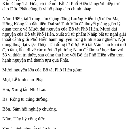
Kim Cang Tát Đỏa, có thể nói Bồ tát Phổ Hiền là người hiệp trợ
cho Đức Phật cũng là vị hộ pháp cho chính pháp.
Năm 1989, tại Trung tâm Cộng đồng Lương Hiển Lợi ở Du Ma,
Hồng Kông lần đầu tiên Đại sư Tinh Vân đã thuyết giảng giáo lý
quan trọng về Mười đại nguyện của Bồ tát Phổ Hiền. Mười đại
nguyện của Bồ tát Phổ Hiền, xuất xứ từ phẩm Nhập bất tư nghì giải
thoát cảnh giới Phổ Hiền hạnh nguyện trong kinh Hoa nghiêm. Nội
dung thuật lại việc Thiện Tài đồng tử được Bồ tát Văn Thù khai mở
đạo tâm, liền đi về các nước ở phương Nam để tầm sư học đạo với
53 vị thiện tri thức, sau cùng thụ học với Bồ tát Phổ Hiền viên tròn
hạnh nguyện mà thành tựu quả Phật.
Mười nguyện lớn của Bồ tát Phổ Hiền gồm:
Một, Lễ kính chư Phật.
Hai, Xưng tán Như Lai.
Ba, Rộng tu cúng dường.
Bốn, Sám hối nghiệp chướng.
Năm, Tùy hỷ công đức.
Sáu, Thỉnh chuyển pháp luân.