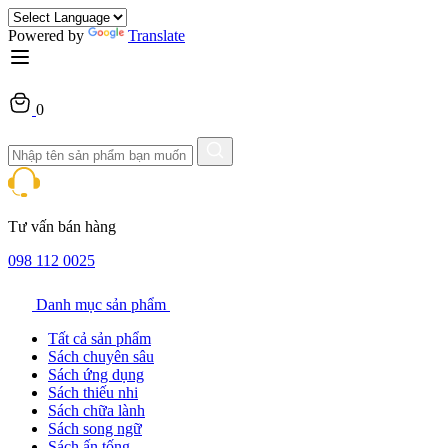
Powered by
Translate
0
Tư vấn bán hàng
098 112 0025
Danh mục sản phẩm
Tất cả sản phẩm
Sách chuyên sâu
Sách ứng dụng
Sách thiếu nhi
Sách chữa lành
Sách song ngữ
Sách ấn tống