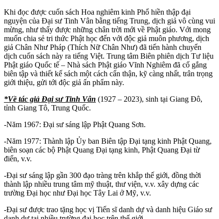
Khi đọc được cuốn sách Hoa nghiêm kinh Phổ hiền thập đại
nguyện của Đại sư Tinh Vân bằng tiếng Trung, dịch giả vô cùng vui
mừng, như thấy được những chân trời mới về Phật giáo. Với mong
muốn chia sẻ tri thức Phật học đến với độc giả muôn phương, dịch
giả Chân Như Pháp (Thích Nữ Chân Như) đã tiến hành chuyển
dịch cuốn sách này ra tiếng Việt. Trung tâm Biên phiên dịch Tư liệu
Phật giáo Quốc tế – Nhà sách Phật giáo Vĩnh Nghiêm đã cố gắng
biên tập và thiết kế sách một cách cẩn thận, kỹ càng nhất, trân trọng
giới thiệu, gửi tới độc giả ấn phẩm này.
*Về tác giả Đại sư Tinh Vân
(1927 – 2023), sinh tại Giang Đô,
tỉnh Giang Tô, Trung Quốc.
-Năm 1967: Đại sư sáng lập Phật Quang Sơn.
-Năm 1977: Thành lập Ủy ban Biên tập Đại tạng kinh Phật Quang,
biên soạn các bộ Phật Quang Đại tạng kinh, Phật Quang Đại từ
điển, v.v.
-Đại sư sáng lập gần 300 đạo tràng trên khắp thế giới, đồng thời
thành lập nhiều trung tâm mỹ thuật, thư viện, v.v. xây dựng các
trường Đại học như Đại học Tây Lai ở Mỹ, v.v.
-Đại sư được trao tặng học vị Tiến sĩ danh dự và danh hiệu Giáo sư
danh dự tại nhiều trường đại học trên thế giới.