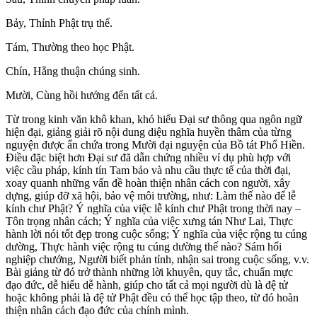
Bảy, Thỉnh Phật trụ thế.
Tám, Thường theo học Phật.
Chín, Hằng thuận chúng sinh.
Mười, Cùng hồi hướng đến tất cả.
Từ trong kinh văn khô khan, khó hiểu Đại sư thông qua ngôn ngữ
hiện đại, giảng giải rõ nội dung diệu nghĩa huyền thâm của từng
nguyện được ẩn chứa trong Mười đại nguyện của Bồ tát Phổ Hiền.
Điều đặc biệt hơn Đại sư đã dẫn chứng nhiều ví dụ phù hợp với
việc cầu pháp, kính tín Tam bảo và nhu cầu thực tế của thời đại,
xoay quanh những vấn đề hoàn thiện nhân cách con người, xây
dựng, giúp đỡ xã hội, bảo vệ môi trường, như: Làm thế nào để lễ
kính chư Phật? Ý nghĩa của việc lễ kính chư Phật trong thời nay –
Tôn trọng nhân cách; Ý nghĩa của việc xưng tán Như Lai, Thực
hành lời nói tốt đẹp trong cuộc sống; Ý nghĩa của việc rộng tu cúng
dường, Thực hành việc rộng tu cúng dường thế nào? Sám hối
nghiệp chướng, Người biết phản tỉnh, nhận sai trong cuộc sống, v.v.
Bài giảng từ đó trở thành những lời khuyên, quy tắc, chuẩn mực
đạo đức, dễ hiểu dễ hành, giúp cho tất cả mọi người dù là đệ tử
hoặc không phải là đệ tử Phật đều có thể học tập theo, từ đó hoàn
thiện nhân cách đạo đức của chính mình.