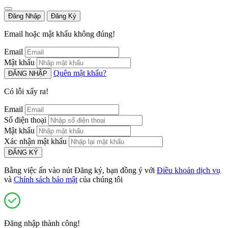
Đăng Nhập
Đăng Ký
Email hoặc mật khẩu không đúng!
Email
Mật khẩu
Quên mật khẩu?
ĐĂNG NHẬP
Có lỗi xẩy ra!
Email
Số điện thoại
Mật khẩu
Xác nhận mật khẩu
ĐĂNG KÝ
Bằng việc ấn vào nút Đăng ký, bạn đồng ý với
Điều khoản dịch vụ
và
Chính sách bảo mật
của chúng tôi
Đăng nhập thành công!