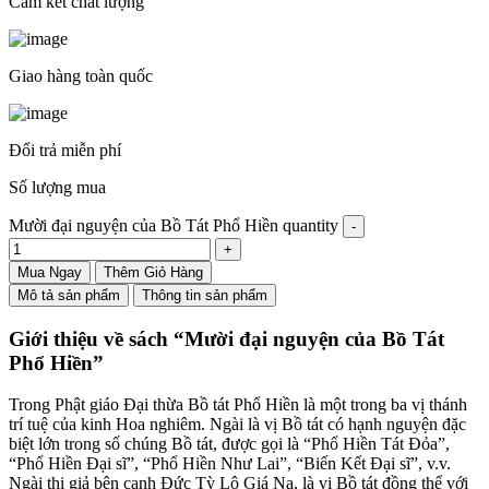
Cam kết chất lượng
Giao hàng toàn quốc
Đổi trả miễn phí
Số lượng mua
Mười đại nguyện của Bồ Tát Phổ Hiền quantity
Mua Ngay
Thêm Giỏ Hàng
Mô tả sản phẩm
Thông tin sản phẩm
Giới thiệu về sách “Mười đại nguyện của Bồ Tát
Phổ Hiền”
Trong Phật giáo Đại thừa Bồ tát Phổ Hiền là một trong ba vị thánh
trí tuệ của kinh Hoa nghiêm. Ngài là vị Bồ tát có hạnh nguyện đặc
biệt lớn trong số chúng Bồ tát, được gọi là “Phổ Hiền Tát Đỏa”,
“Phổ Hiền Đại sĩ”, “Phổ Hiền Như Lai”, “Biến Kết Đại sĩ”, v.v.
Ngài thị giả bên cạnh Đức Tỳ Lô Giá Na, là vị Bồ tát đồng thể với