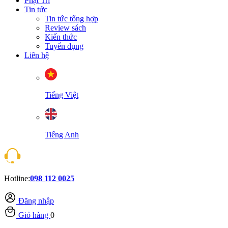
Phật Trí
Tin tức
Tin tức tổng hợp
Review sách
Kiến thức
Tuyển dụng
Liên hệ
Tiếng Việt
Tiếng Anh
Hotline:
098 112 0025
Đăng nhập
Giỏ hàng
0