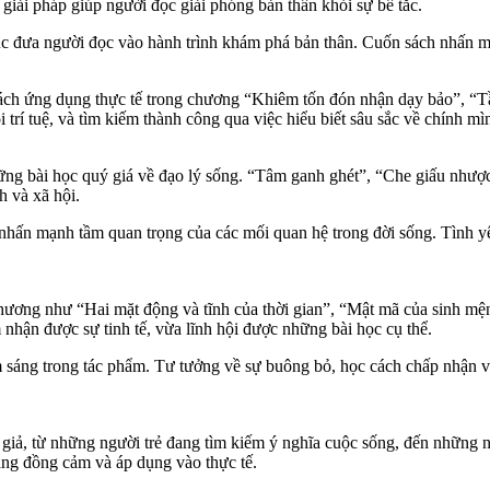
giải pháp giúp người đọc giải phóng bản thân khỏi sự bế tắc.
ục đưa người đọc vào hành trình khám phá bản thân. Cuốn sách nhấn mạn
 cách ứng dụng thực tế trong chương “Khiêm tốn đón nhận dạy bảo”, “Tầ
rí tuệ, và tìm kiếm thành công qua việc hiểu biết sâu sắc về chính mì
hững bài học quý giá về đạo lý sống. “Tâm ganh ghét”, “Che giấu như
h và xã hội.
 nhấn mạnh tầm quan trọng của các mối quan hệ trong đời sống. Tình y
hương như “Hai mặt động và tĩnh của thời gian”, “Mật mã của sinh mệ
hận được sự tinh tế, vừa lĩnh hội được những bài học cụ thể.
 sáng trong tác phẩm. Tư tưởng về sự buông bỏ, học cách chấp nhận và
c giả, từ những người trẻ đang tìm kiếm ý nghĩa cuộc sống, đến những
àng đồng cảm và áp dụng vào thực tế.