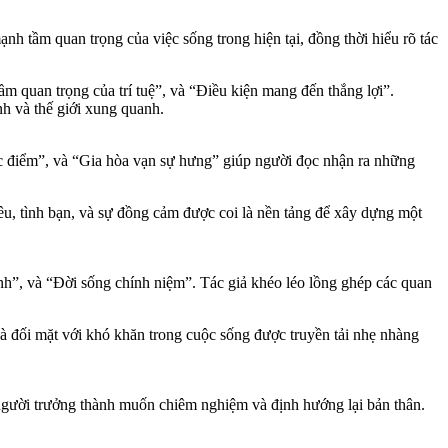
h tầm quan trọng của việc sống trong hiện tại, đồng thời hiểu rõ tác
m quan trọng của trí tuệ”, và “Điều kiện mang đến thắng lợi”.
nh và thế giới xung quanh.
ợc điểm”, và “Gia hòa vạn sự hưng” giúp người đọc nhận ra những
êu, tình bạn, và sự đồng cảm được coi là nền tảng để xây dựng một
nh”, và “Đời sống chính niệm”. Tác giả khéo léo lồng ghép các quan
 đối mặt với khó khăn trong cuộc sống được truyền tải nhẹ nhàng
 người trưởng thành muốn chiêm nghiệm và định hướng lại bản thân.