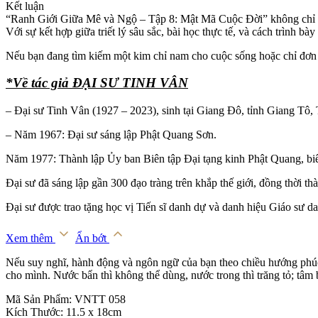
Kết luận
“Ranh Giới Giữa Mê và Ngộ – Tập 8: Mật Mã Cuộc Đời” không chỉ là
Với sự kết hợp giữa triết lý sâu sắc, bài học thực tế, và cách trình b
Nếu bạn đang tìm kiếm một kim chỉ nam cho cuộc sống hoặc chỉ đơn g
*Về tác giả ĐẠI SƯ TINH VÂN
– Đại sư Tinh Vân (1927 – 2023), sinh tại Giang Đô, tỉnh Giang Tô,
– Năm 1967: Đại sư sáng lập Phật Quang Sơn.
Năm 1977: Thành lập Ủy ban Biên tập Đại tạng kinh Phật Quang, biên
Đại sư đã sáng lập gần 300 đạo tràng trên khắp thế giới, đồng thời th
Đại sư được trao tặng học vị Tiến sĩ danh dự và danh hiệu Giáo sư dan
Xem thêm
Ẩn bớt
Nếu suy nghĩ, hành động và ngôn ngữ của bạn theo chiều hướng phúc
cho mình. Nước bẩn thì không thể dùng, nước trong thì trăng tỏ; tâm 
Mã Sản Phẩm: VNTT 058
Kích Thước: 11.5 x 18cm