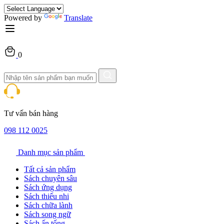
Powered by
Translate
0
Tư vấn bán hàng
098 112 0025
Danh mục sản phẩm
Tất cả sản phẩm
Sách chuyên sâu
Sách ứng dụng
Sách thiếu nhi
Sách chữa lành
Sách song ngữ
Sách ấn tống