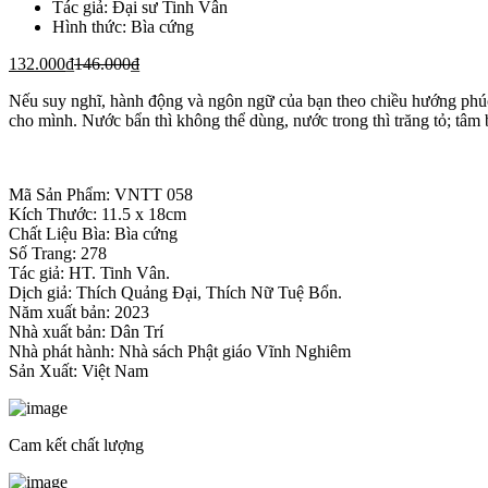
Tác giả:
Đại sư Tinh Vân
Hình thức:
Bìa cứng
132.000
₫
146.000
₫
Nếu suy nghĩ, hành động và ngôn ngữ của bạn theo chiều hướng phúc
cho mình. Nước bẩn thì không thể dùng, nước trong thì trăng tỏ; tâm 
Mã Sản Phẩm: VNTT 058
Kích Thước: 11.5 x 18cm
Chất Liệu Bìa: Bìa cứng
Số Trang: 278
Tác giả: HT. Tinh Vân.
Dịch giả: Thích Quảng Đại, Thích Nữ Tuệ Bổn.
Năm xuất bản: 2023
Nhà xuất bản: Dân Trí
Nhà phát hành: Nhà sách Phật giáo Vĩnh Nghiêm
Sản Xuất: Việt Nam
Cam kết chất lượng