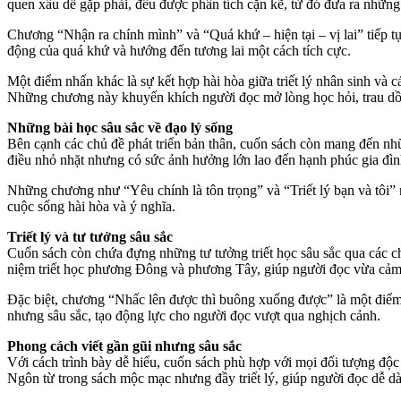
quen xấu dễ gặp phải, đều được phân tích cặn kẽ, từ đó đưa ra những 
Chương “Nhận ra chính mình” và “Quá khứ – hiện tại – vị lai” tiếp t
động của quá khứ và hướng đến tương lai một cách tích cực.
Một điểm nhấn khác là sự kết hợp hài hòa giữa triết lý nhân sinh và
Những chương này khuyến khích người đọc mở lòng học hỏi, trau dồi t
Những bài học sâu sắc về đạo lý sống
Bên cạnh các chủ đề phát triển bản thân, cuốn sách còn mang đến n
điều nhỏ nhặt nhưng có sức ảnh hưởng lớn lao đến hạnh phúc gia đìn
Những chương như “Yêu chính là tôn trọng” và “Triết lý bạn và tôi”
cuộc sống hài hòa và ý nghĩa.
Triết lý và tư tưởng sâu sắc
Cuốn sách còn chứa đựng những tư tưởng triết học sâu sắc qua các c
niệm triết học phương Đông và phương Tây, giúp người đọc vừa cảm n
Đặc biệt, chương “Nhấc lên được thì buông xuống được” là một điểm
nhưng sâu sắc, tạo động lực cho người đọc vượt qua nghịch cảnh.
Phong cách viết gần gũi nhưng sâu sắc
Với cách trình bày dễ hiểu, cuốn sách phù hợp với mọi đối tượng độ
Ngôn từ trong sách mộc mạc nhưng đầy triết lý, giúp người đọc dễ d