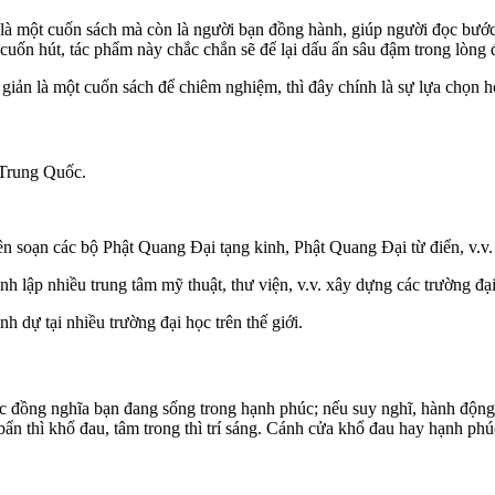
 một cuốn sách mà còn là người bạn đồng hành, giúp người đọc bước 
ày cuốn hút, tác phẩm này chắc chắn sẽ để lại dấu ấn sâu đậm trong lòng 
iản là một cuốn sách để chiêm nghiệm, thì đây chính là sự lựa chọn h
 Trung Quốc.
 soạn các bộ Phật Quang Đại tạng kinh, Phật Quang Đại từ điển, v.v.
ành lập nhiều trung tâm mỹ thuật, thư viện, v.v. xây dựng các trường đ
h dự tại nhiều trường đại học trên thế giới.
 đồng nghĩa bạn đang sống trong hạnh phúc; nếu suy nghĩ, hành động
bẩn thì khổ đau, tâm trong thì trí sáng. Cánh cửa khổ đau hay hạnh phú