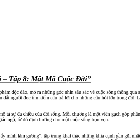
ộ – Tập 8: Mật Mã Cuộc Đời”
hẩm độc đáo, mở ra những góc nhìn sâu sắc về cuộc sống thông qua 
ẫn dắt người đọc tìm kiếm câu trả lời cho những câu hỏi lớn trong đời:
mô tả sự đa chiều của đời sống. Mỗi chương là một viên gạch góp phầ
giác ngộ, từ đó định hướng cho một cuộc sống trọn vẹn.
 mình làm gương”, tập trung khai thác những khía cạnh gần gũi nhất