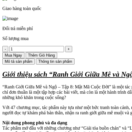
Giao hàng toàn quốc
Đổi trả miễn phí
Số lượng mua
Tuyển
tập
Mua Ngay
Thêm Giỏ Hàng
Ranh
Mô tả sản phẩm
Thông tin sản phẩm
giới
giữa
Giới thiệu sách “Ranh Giới Giữa Mê và Ng
mê
và
ngộ
“Ranh Giới Giữa Mê và Ngộ – Tập 8: Mật Mã Cuộc Đời” là một tác p
-
chỉ đơn thuần là một tập hợp các bài viết, mà còn là một hành trình d
Tập
những khó khăn trong cuộc sống?
8
quantity
Với 47 chương mục, tác phẩm này tựa như một bức tranh toàn cảnh, 
người đọc tự khám phá bản thân, nhận ra ranh giới giữa mê muội và 
Nội dung phong phú và đa dạng
Tác phẩm mở đầu với những chương như “Giải tỏa buồn chán” và “Lấy