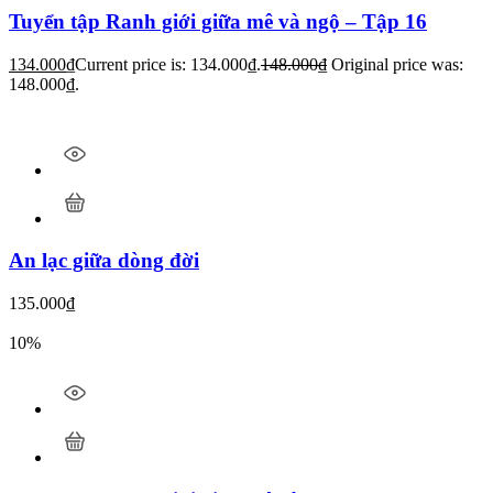
Tuyển tập Ranh giới giữa mê và ngộ – Tập 16
134.000
₫
Current price is: 134.000₫.
148.000
₫
Original price was:
148.000₫.
An lạc giữa dòng đời
135.000
₫
10%