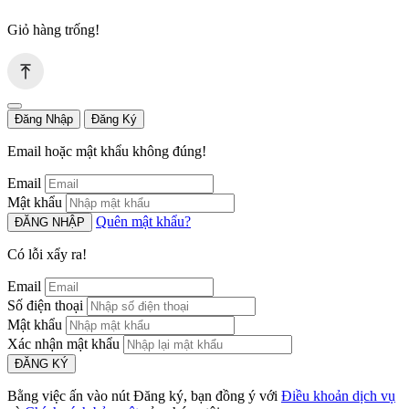
Giỏ hàng trống!
Đăng Nhập
Đăng Ký
Email hoặc mật khẩu không đúng!
Email
Mật khẩu
Quên mật khẩu?
ĐĂNG NHẬP
Có lỗi xẩy ra!
Email
Số điện thoại
Mật khẩu
Xác nhận mật khẩu
ĐĂNG KÝ
Bằng việc ấn vào nút Đăng ký, bạn đồng ý với
Điều khoản dịch vụ