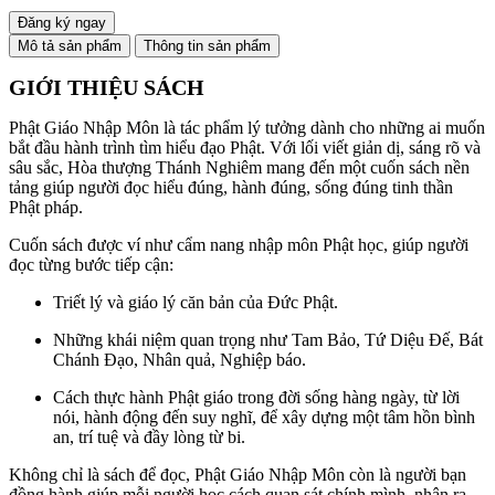
Mô tả sản phẩm
Thông tin sản phẩm
GIỚI THIỆU SÁCH
Phật Giáo Nhập Môn là tác phẩm lý tưởng dành cho những ai muốn
bắt đầu hành trình tìm hiểu đạo Phật. Với lối viết giản dị, sáng rõ và
sâu sắc, Hòa thượng Thánh Nghiêm mang đến một cuốn sách nền
tảng giúp người đọc hiểu đúng, hành đúng, sống đúng tinh thần
Phật pháp.
Cuốn sách được ví như cẩm nang nhập môn Phật học, giúp người
đọc từng bước tiếp cận:
Triết lý và giáo lý căn bản của Đức Phật.
Những khái niệm quan trọng như Tam Bảo, Tứ Diệu Đế, Bát
Chánh Đạo, Nhân quả, Nghiệp báo.
Cách thực hành Phật giáo trong đời sống hàng ngày, từ lời
nói, hành động đến suy nghĩ, để xây dựng một tâm hồn bình
an, trí tuệ và đầy lòng từ bi.
Không chỉ là sách để đọc, Phật Giáo Nhập Môn còn là người bạn
đồng hành giúp mỗi người học cách quan sát chính mình, nhận ra