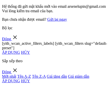
Hệ thống đã gửi mật khẩu mới vào email
arsenelupin@gmail.com
Vui lòng kiểm tra email của bạn.
Bạn chưa nhận được email?
Gửi lại ngay
Bộ lọc
Đóng
[yith_wcan_active_filters_labels] [yith_wcan_filters slug="default-
preset"]
ÁP DỤNG
HỦY
Sắp xếp theo
Đóng
Mới nhất
Tên A-Z
Tên Z-A
Giá tăng dần
Giá giảm dần
ÁP DỤNG
HỦY