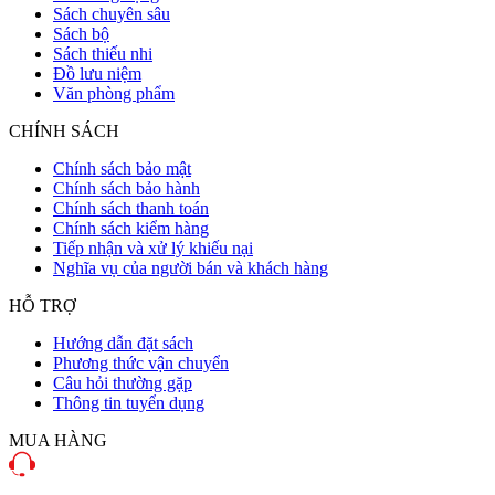
Sách chuyên sâu
Sách bộ
Sách thiếu nhi
Đồ lưu niệm
Văn phòng phẩm
CHÍNH SÁCH
Chính sách bảo mật
Chính sách bảo hành
Chính sách thanh toán
Chính sách kiểm hàng
Tiếp nhận và xử lý khiếu nại
Nghĩa vụ của người bán và khách hàng
HỖ TRỢ
Hướng dẫn đặt sách
Phương thức vận chuyển
Câu hỏi thường gặp
Thông tin tuyển dụng
MUA HÀNG