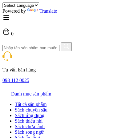
Powered by
Translate
0
Tư vấn bán hàng
098 112 0025
Danh mục sản phẩm
Tất cả sản phẩm
Sách chuyên sâu
Sách ứng dụng
Sách thiếu nhi
Sách chữa lành
Sách song ngữ
Sách ấn tống