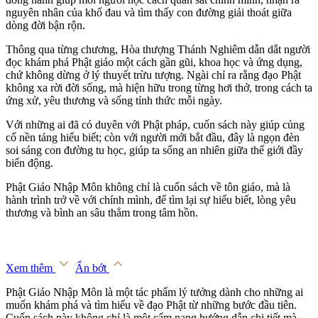
nguyên nhân của khổ đau và tìm thấy con đường giải thoát giữa
dòng đời bận rộn.
Thông qua từng chương, Hòa thượng Thánh Nghiêm dẫn dắt người
đọc khám phá Phật giáo một cách gần gũi, khoa học và ứng dụng,
chứ không dừng ở lý thuyết trừu tượng. Ngài chỉ ra rằng đạo Phật
không xa rời đời sống, mà hiện hữu trong từng hơi thở, trong cách ta
ứng xử, yêu thương và sống tỉnh thức mỗi ngày.
Với những ai đã có duyên với Phật pháp, cuốn sách này giúp củng
cố nền tảng hiểu biết; còn với người mới bắt đầu, đây là ngọn đèn
soi sáng con đường tu học, giúp ta sống an nhiên giữa thế giới đầy
biến động.
Phật Giáo Nhập Môn không chỉ là cuốn sách về tôn giáo, mà là
hành trình trở về với chính mình, để tìm lại sự hiểu biết, lòng yêu
thương và bình an sâu thẳm trong tâm hồn.
Xem thêm
Ẩn bớt
Phật Giáo Nhập Môn là một tác phẩm lý tưởng dành cho những ai
muốn khám phá và tìm hiểu về đạo Phật từ những bước đầu tiên.
Cuốn sách này không chỉ là một cẩm nang hướng dẫn chi tiết mà