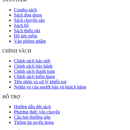
Combo sách
Sách ứng dụng
Sách chuyên sâu
Sách bộ
Sách thiếu nhi
Đồ lưu niệm
Văn phòng phẩm
CHÍNH SÁCH
Chính sách bảo mật
Chính sách bảo hành
Chính sách thanh toán
Chính sách kiểm hàng
Tiếp nhận và xử lý khiếu nại
Nghĩa vụ của người bán và khách hàng
HỖ TRỢ
Hướng dẫn đặt sách
Phương thức vận chuyển
Câu hỏi thường gặp
Thông tin tuyển dụng