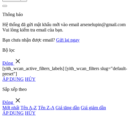
Thông báo
Hệ thống đã gửi mật khẩu mới vào email
arsenelupin@gmail.com
Vui lòng kiểm tra email của bạn.
Bạn chưa nhận được email?
Gửi lại ngay
Bộ lọc
Đóng
[yith_wcan_active_filters_labels] [yith_wcan_filters slug="default-
preset"]
ÁP DỤNG
HỦY
Sắp xếp theo
Đóng
Mới nhất
Tên A-Z
Tên Z-A
Giá tăng dần
Giá giảm dần
ÁP DỤNG
HỦY