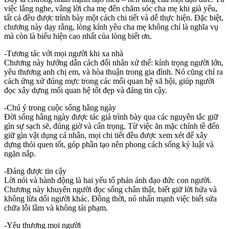
việc lắng nghe, vâng lời cha mẹ đến chăm sóc cha mẹ khi già yếu,
tất cả đều được trình bày một cách chi tiết và dễ thực hiện. Đặc biệt,
chương này dạy rằng, lòng kính yêu cha mẹ không chỉ là nghĩa vụ
mà còn là biểu hiện cao nhất của lòng biết ơn.
-Tương tác với mọi người khi xa nhà
Chương này hướng dẫn cách đối nhân xử thế: kính trọng người lớn,
yêu thương anh chị em, và hòa thuận trong gia đình. Nó cũng chỉ ra
cách ứng xử đúng mực trong các mối quan hệ xã hội, giúp người
đọc xây dựng mối quan hệ tốt đẹp và đáng tin cậy.
-Chú ý trong cuộc sống hằng ngày
Đời sống hằng ngày được tác giả trình bày qua các nguyên tắc giữ
gìn sự sạch sẽ, đúng giờ và cẩn trọng. Từ việc ăn mặc chỉnh tề đến
giữ gìn vật dụng cá nhân, mọi chi tiết đều được xem xét để xây
dựng thói quen tốt, góp phần tạo nên phong cách sống kỷ luật và
ngăn nắp.
-Đáng được tin cậy
Lời nói và hành động là hai yếu tố phản ánh đạo đức con người.
Chương này khuyên người đọc sống chân thật, biết giữ lời hứa và
không lừa dối người khác. Đồng thời, nó nhấn mạnh việc biết sửa
chữa lỗi lầm và không tái phạm.
-Yêu thương mọi người