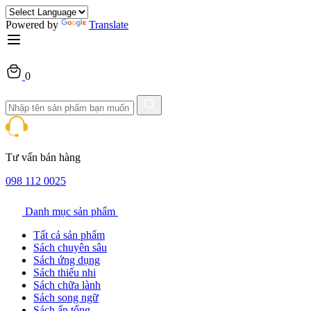
Powered by
Translate
0
Tư vấn bán hàng
098 112 0025
Danh mục sản phẩm
Tất cả sản phẩm
Sách chuyên sâu
Sách ứng dụng
Sách thiếu nhi
Sách chữa lành
Sách song ngữ
Sách ấn tống