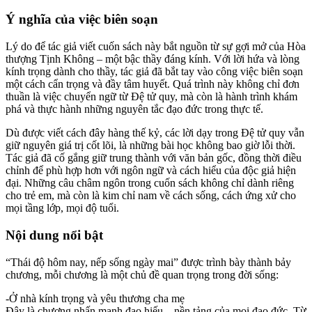
Ý nghĩa của việc biên soạn
Lý do để tác giả viết cuốn sách này bắt nguồn từ sự gợi mở của Hòa
thượng Tịnh Không – một bậc thầy đáng kính. Với lời hứa và lòng
kính trọng dành cho thầy, tác giả đã bắt tay vào công việc biên soạn
một cách cẩn trọng và đầy tâm huyết. Quá trình này không chỉ đơn
thuần là việc chuyển ngữ từ Đệ tử quy, mà còn là hành trình khám
phá và thực hành những nguyên tắc đạo đức trong thực tế.
Dù được viết cách đây hàng thế kỷ, các lời dạy trong Đệ tử quy vẫn
giữ nguyên giá trị cốt lõi, là những bài học không bao giờ lỗi thời.
Tác giả đã cố gắng giữ trung thành với văn bản gốc, đồng thời điều
chỉnh để phù hợp hơn với ngôn ngữ và cách hiểu của độc giả hiện
đại. Những câu châm ngôn trong cuốn sách không chỉ dành riêng
cho trẻ em, mà còn là kim chỉ nam về cách sống, cách ứng xử cho
mọi tầng lớp, mọi độ tuổi.
Nội dung nổi bật
“Thái độ hôm nay, nếp sống ngày mai” được trình bày thành bảy
chương, mỗi chương là một chủ đề quan trọng trong đời sống:
-Ở nhà kính trọng và yêu thương cha mẹ
Đây là chương nhấn mạnh đạo hiếu – nền tảng của mọi đạo đức. Từ