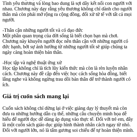
Tình yêu thương và lòng bao dung là sợi dây kết nối con người với
nhau. Chương này dạy rằng yêu thương không chỉ dành cho người
thân mà còn phải mở rộng ra cộng đồng, đối xử tử tế với tất cả mọi
người.
-Thân cận những người tốt và có đạo đức
Một phần quan trọng của đời sống là biết chọn bạn mà chơi.
Chương này khuyên người đọc nên thân cận với những người có
đức hạnh, bởi sự ảnh hưởng từ những người tốt sẽ giúp chúng ta
ngày càng hoàn thiện bản thân.
-Học tập và nghệ thuật ứng xử
Học tập không chỉ là tích lũy kiến thức mà còn là rèn luyện nhân
cách. Chương này đề cập đến việc học cách sống hòa đồng, biết
lắng nghe và không ngừng trau dồi bản thân để trở thành người có
ích.
Giá trị cuốn sách mang lại
Cuốn sách không chỉ dừng lại ở việc giảng dạy lý thuyết mà còn
đưa ra những hướng dẫn cụ thể, những câu chuyện minh họa dễ
hiểu để người đọc dễ dàng áp dụng vào thực tế. Đối với trẻ em, đây
là một cuốn sách giáo dục giúp hình thành nhân cách ngay từ nhỏ.
Đối với người lớn, nó là tấm gương soi chiếu để tự hoàn thiện mình.