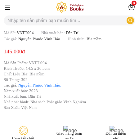
0
Mới
Thiên thần quét lá
Mã SP:
VNTT094
Nhà xuất bản:
Dân Trí
Tác giả:
Nguyễn Phước Vĩnh Hảo
Hình thức:
Bìa mềm
145.000
₫
Mã Sản Phẩm: VNTT 094
Kích Thước: 14.5 x 20.5cm
Chất Liệu Bìa: Bìa mềm
Số Trang: 302
Tác giả:
Nguyễn Phước Vĩnh Hảo.
Năm xuất bản: 2023
Nhà xuất bản: Dân Trí
Nhà phát hành: Nhà sách Phật giáo Vĩnh Nghiêm
Sản Xuất: Việt Nam
Giao hàng toàn
Đổi trả miễn
Cam kết chất
quốc
phí