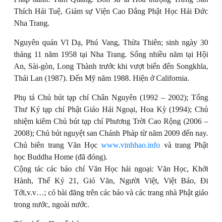
Thích Hải Tuệ, Giám sự Viện Cao Đẳng Phật Học Hải Đức
Nha Trang.
Nguyên quán Vĩ Dạ, Phú Vang, Thừa Thiên; sinh ngày 30
tháng 11 năm 1958 tại Nha Trang. Sống nhiều năm tại Hội
An, Sài-gòn, Long Thành trước khi vượt biển đến Songkhla,
Thái Lan (1987). Đến Mỹ năm 1988. Hiện ở California.
Phụ tá Chủ bút tạp chí Chân Nguyên (1992 – 2002); Tổng
Thư Ký tạp chí Phật Giáo Hải Ngoại, Hoa Kỳ (1994); Chủ
nhiệm kiêm Chủ bút tạp chí Phương Trời Cao Rộng (2006 –
2008); Chủ bút nguyệt san Chánh Pháp từ năm 2009 đến nay.
Chủ biên trang Văn Học
www.vinhhao.info
và trang Phật
học Buddha Home (đã đóng).
Cộng tác các báo chí Văn Học hải ngoại: Văn Học, Khởi
Hành, Thế Kỷ 21, Gió Văn, Người Việt, Việt Báo, Đi
Tới,v.v…; có bài đăng trên các báo và các trang nhà Phật giáo
trong nước, ngoài nước.