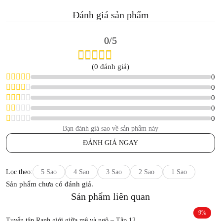
Đánh giá sản phẩm
0/5
(0 đánh giá)
0
0
0
0
0
Bạn đánh giá sao về sản phẩm này
ĐÁNH GIÁ NGAY
Lọc theo:
5 Sao
4 Sao
3 Sao
2 Sao
1 Sao
Sản phẩm chưa có đánh giá.
Sản phẩm liên quan
9%
Tuyển tập Ranh giới giữa mê và ngộ – Tập 12
T