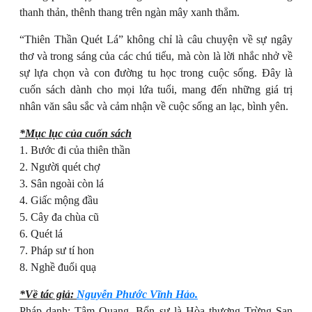
thanh thản, thênh thang trên ngàn mây xanh thẳm.
“Thiên Thần Quét Lá” không chỉ là câu chuyện về sự ngây
thơ và trong sáng của các chú tiểu, mà còn là lời nhắc nhở về
sự lựa chọn và con đường tu học trong cuộc sống. Đây là
cuốn sách dành cho mọi lứa tuổi, mang đến những giá trị
nhân văn sâu sắc và cảm nhận về cuộc sống an lạc, bình yên.
*Mục lục của cuốn sách
1. Bước đi của thiên thần
2. Người quét chợ
3. Sân ngoài còn lá
4. Giấc mộng đầu
5. Cây đa chùa cũ
6. Quét lá
7. Pháp sư tí hon
8. Nghề đuổi quạ
*Về tác giả:
Nguyễn Phước Vĩnh Hảo.
Pháp danh: Tâm Quang. Bổn sư là Hòa thượng Trừng San