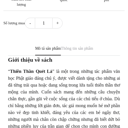
lượng
Số lượng mua
Thiên
thần
quét
lá
Mô tả sản phẩm
Thông tin sản phẩm
quantity
Giới thiệu về sách
“
Thiên Thần Quét Lá
” là một trong những tác phẩm văn
học Phật giáo đáng chú ý, được viết dành tặng cho những ai
đã từng trải qua hoặc đang sống trong lứa tuổi thiên thần thơ
mộng của mình. Cuốn sách mang đến những câu chuyện
chân thực, gần gũi về cuộc sống của các chú tiểu ở chùa. Dù
chỉ bằng những lời giản đơn, tác giả mong muốn hé mở phần
nào vẻ đẹp tinh khiết, đáng yêu của các em bé ngây thơ,
những người mà chân còn chập chững nhưng đã biết dứt bỏ
những phiền lụy của trần gian để chọn cho mình con đường