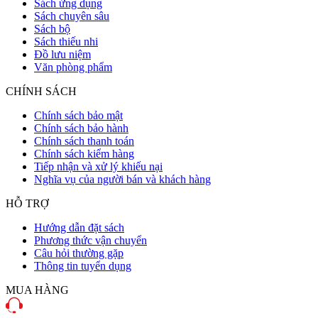
Sách ứng dụng
Sách chuyên sâu
Sách bộ
Sách thiếu nhi
Đồ lưu niệm
Văn phòng phẩm
CHÍNH SÁCH
Chính sách bảo mật
Chính sách bảo hành
Chính sách thanh toán
Chính sách kiểm hàng
Tiếp nhận và xử lý khiếu nại
Nghĩa vụ của người bán và khách hàng
HỖ TRỢ
Hướng dẫn đặt sách
Phương thức vận chuyển
Câu hỏi thường gặp
Thông tin tuyển dụng
MUA HÀNG