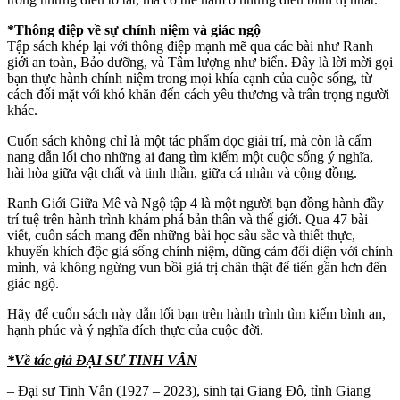
*Thông điệp về sự chính niệm và giác ngộ
Tập sách khép lại với thông điệp mạnh mẽ qua các bài như Ranh
giới an toàn, Bảo dưỡng, và Tâm lượng như biển. Đây là lời mời gọi
bạn thực hành chính niệm trong mọi khía cạnh của cuộc sống, từ
cách đối mặt với khó khăn đến cách yêu thương và trân trọng người
khác.
Cuốn sách không chỉ là một tác phẩm đọc giải trí, mà còn là cẩm
nang dẫn lối cho những ai đang tìm kiếm một cuộc sống ý nghĩa,
hài hòa giữa vật chất và tinh thần, giữa cá nhân và cộng đồng.
Ranh Giới Giữa Mê và Ngộ tập 4 là một người bạn đồng hành đầy
trí tuệ trên hành trình khám phá bản thân và thế giới. Qua 47 bài
viết, cuốn sách mang đến những bài học sâu sắc và thiết thực,
khuyến khích độc giả sống chính niệm, dũng cảm đối diện với chính
mình, và không ngừng vun bồi giá trị chân thật để tiến gần hơn đến
giác ngộ.
Hãy để cuốn sách này dẫn lối bạn trên hành trình tìm kiếm bình an,
hạnh phúc và ý nghĩa đích thực của cuộc đời.
*Về tác giả ĐẠI SƯ TINH VÂN
– Đại sư Tinh Vân (1927 – 2023), sinh tại Giang Đô, tỉnh Giang