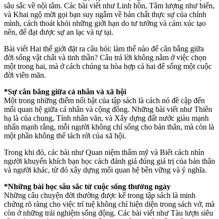
sâu sắc về nội tâm. Các bài viết như Linh hồn, Tâm lượng như biển,
và Khai ngộ mời gọi bạn suy ngẫm về bản chất thực sự của chính
mình, cách thoát khỏi những giới hạn do tư tưởng và cảm xúc tạo
nên, để đạt được sự an lạc và tự tại.
Bài viết Hai thế giới đặt ra câu hỏi: làm thế nào để cân bằng giữa
đời sống vật chất và tinh thần? Câu trả lời không nằm ở việc chọn
một trong hai, mà ở cách chúng ta hòa hợp cả hai để sống một cuộc
đời viên mãn.
*Sự cân bằng giữa cá nhân và xã hội
Một trong những điểm nổi bật của tập sách là cách nó đề cập đến
mối quan hệ giữa cá nhân và cộng đồng. Những bài viết như Thiên
hạ là của chung, Tính nhân văn, và Xây dựng đất nước giàu mạnh
nhấn mạnh rằng, mỗi người không chỉ sống cho bản thân, mà còn là
một phần không thể tách rời của xã hội.
Trong khi đó, các bài như Quan niệm thẩm mỹ và Biết cách nhìn
người khuyến khích bạn học cách đánh giá đúng giá trị của bản thân
và người khác, từ đó xây dựng mối quan hệ bền vững và ý nghĩa.
*Những bài học sâu sắc từ cuộc sống thường ngày
Những câu chuyện đời thường được kể trong tập sách là minh
chứng rõ ràng cho việc trí tuệ không chỉ hiện diện trong sách vở, mà
còn ở những trải nghiệm sống động. Các bài viết như Tàu lượn siêu