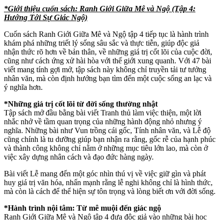
*Giới thiệu cuốn sách: Ranh Giới Giữa Mê và Ngộ (Tập 4:
Hướng Tới Sự Giác Ngộ)
Cuốn sách Ranh Giới Giữa Mê và Ngộ tập 4 tiếp tục là hành trình
khám phá những triết lý sống sâu sắc và thực tiễn, giúp độc giả
nhận thức rõ hơn về bản thân, về những giá trị cốt lõi của cuộc đời,
cũng như cách ứng xử hài hòa với thế giới xung quanh. Với 47 bài
viết mang tính gợi mở, tập sách này không chỉ truyền tải tư tưởng
nhân văn, mà còn định hướng bạn tìm đến một cuộc sống an lạc và
ý nghĩa hơn.
*Những giá trị cốt lõi từ đời sống thường nhật
Tập sách mở đầu bằng bài viết Tranh thủ làm việc thiện, một lời
nhắc nhở về tầm quan trọng của những hành động nhỏ nhưng ý
nghĩa. Những bài như Vun trồng cái gốc, Tính nhân văn, và Lễ độ
cũng chính là tu dưỡng giúp bạn nhận ra rằng, gốc rễ của hạnh phúc
và thành công không chỉ nằm ở những mục tiêu lớn lao, mà còn ở
việc xây dựng nhân cách và đạo đức hàng ngày.
Bài viết Lễ mang đến một góc nhìn thú vị về việc giữ gìn và phát
huy giá trị văn hóa, nhấn mạnh rằng lễ nghi không chỉ là hình thức,
mà còn là cách để thể hiện sự tôn trọng và lòng biết ơn với đời sống.
*Hành trình nội tâm: Từ mê muội đến giác ngộ
Ranh Giới Giữa Mê và Ngộ tập 4 đưa độc giả vào những bài học