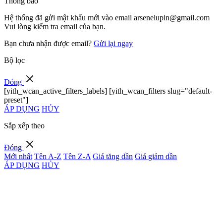
Thông báo
Hệ thống đã gửi mật khẩu mới vào email
arsenelupin@gmail.com
Vui lòng kiểm tra email của bạn.
Bạn chưa nhận được email?
Gửi lại ngay
Bộ lọc
Đóng
[yith_wcan_active_filters_labels] [yith_wcan_filters slug="default-
preset"]
ÁP DỤNG
HỦY
Sắp xếp theo
Đóng
Mới nhất
Tên A-Z
Tên Z-A
Giá tăng dần
Giá giảm dần
ÁP DỤNG
HỦY