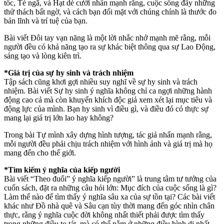
tốc, Té ngã, và Hạt dẻ cười nhấn mạnh rằng, cuộc sống đầy những
thử thách bất ngờ, và cách bạn đối mặt với chúng chính là thước đo
bản lĩnh và trí tuệ của bạn.
Bài viết Đôi tay vạn năng là một lời nhắc nhở mạnh mẽ rằng, mỗi
người đều có khả năng tạo ra sự khác biệt thông qua sự Lao Động,
sáng tạo và lòng kiên trì.
*Giá trị của sự hy sinh và trách nhiệm
Tập sách cũng khơi gợi nhiều suy nghĩ về sự hy sinh và trách
nhiệm. Bài viết Sự hy sinh ý nghĩa không chỉ ca ngợi những hành
động cao cả mà còn khuyến khích độc giả xem xét lại mục tiêu và
động lực của mình. Bạn hy sinh vì điều gì, và điều đó có thực sự
mang lại giá trị lớn lao hay không?
Trong bài Tự mình xây dựng hình tượng, tác giả nhấn mạnh rằng,
mỗi người đều phải chịu trách nhiệm với hình ảnh và giá trị mà họ
mang đến cho thế giới.
*Tìm kiếm ý nghĩa của kiếp người
Bài viết “Theo đuổi” ý nghĩa kiếp người” là trung tâm tư tưởng của
cuốn sách, đặt ra những câu hỏi lớn: Mục đích của cuộc sống là gì?
Làm thế nào để tìm thấy ý nghĩa sâu xa của sự tồn tại? Các bài viết
khác như Đồ nhà quê và Sâu cạn tùy thời mang đến góc nhìn chân
thực, rằng ý nghĩa cuộc đời không nhất thiết phải được tìm thấy
trong những điều to tát, mà có thể nằm ở những điều bình dị nhất.