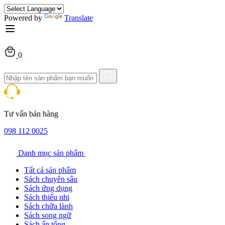
Powered by
Translate
0
Tư vấn bán hàng
098 112 0025
Danh mục sản phẩm
Tất cả sản phẩm
Sách chuyên sâu
Sách ứng dụng
Sách thiếu nhi
Sách chữa lành
Sách song ngữ
Sách ấn tống