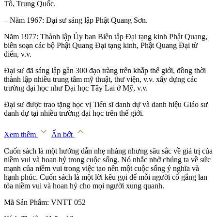
Tô, Trung Quốc.
– Năm 1967: Đại sư sáng lập Phật Quang Sơn.
Năm 1977: Thành lập Ủy ban Biên tập Đại tạng kinh Phật Quang,
biên soạn các bộ Phật Quang Đại tạng kinh, Phật Quang Đại từ
điển, v.v.
Đại sư đã sáng lập gần 300 đạo tràng trên khắp thế giới, đồng thời
thành lập nhiều trung tâm mỹ thuật, thư viện, v.v. xây dựng các
trường đại học như Đại học Tây Lai ở Mỹ, v.v.
Đại sư được trao tặng học vị Tiến sĩ danh dự và danh hiệu Giáo sư
danh dự tại nhiều trường đại học trên thế giới.
Xem thêm
Ẩn bớt
Cuốn sách là một hướng dẫn nhẹ nhàng nhưng sâu sắc về giá trị của
niềm vui và hoan hỷ trong cuộc sống. Nó nhắc nhở chúng ta về sức
mạnh của niềm vui trong việc tạo nên một cuộc sống ý nghĩa và
hạnh phúc. Cuốn sách là một lời kêu gọi để mỗi người cố gắng lan
tỏa niềm vui và hoan hỷ cho mọi người xung quanh.
Mã Sản Phẩm: VNTT 052