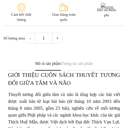
Đổi trả miễn
Cam kết chất
Giao hàng toàn
phí
lượng
quốc
Số lượng mua
Thuyết
tương
đối
giữa
Mô tả sản phẩm
Thông tin sản phẩm
tâm
GIỚI THIỆU CUỐN SÁCH THUYẾT TƯƠNG
và
ĐỐI GIỮA TÂM VÀ NÃO
não
quantity
Thuyết tương đối giữa tâm và não là tổng hợp các bài viết
được xuất bản từ loạt bài báo (từ tháng 10 năm 2003 đến
tháng 8 năm 2005, gồm 23 bài), nghiên cứu về mối tương
quan giữa Phật pháp và các ngành khoa học khác của tác giả
Thích Huệ Mẫn, được Việt dịch bởi Đại đức Thích Vạn Lợi.