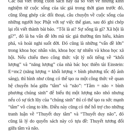
Các bài viết trong cuốn sách này đa số viết về những kinh
nghiệm từ cuộc sống của tác giả trong thời gian trước đó,
cũng lồng ghép các đối thoại, câu chuyện về cuộc sống của
những người học Phật với sự việc thế gian, sau đó ghi chép
lại rồi viết thành bài báo. “Tôi là ai? Sự sống là gì? Xã hội là
gì?”, đó là ba vấn đề lớn mà tác giả thường tìm hiểu, khám
phá, và hoài nghi suốt đời. Đó cũng là những “vấn đề lớn”
trong khoa học nhân văn, khoa học tự nhiên và khoa học xã
hội. Nếu chiếu theo công thức vật lý nổi tiếng về “khối
lượng” và “năng lượng” của nhà bác học thiên tài Einstein:
E=mc2 (năng lượng = khối lượng × bình phương tốc độ ánh
sáng), thì hình như cũng có thể tạo ra một công thức về quan
hệ chuyển hóa giữa “tâm” và “não”: “Tâm = não × bình
phương chúng sinh” để biểu thị một lượng não nhỏ nhưng
nếu có sự tích lũy của “chúng sinh” thì có thể tạo ra sức mạnh
“tâm” vô cùng to lớn. Điều này cũng có thể hỗ trợ cho những
tranh luận về “Thuyết duy tâm” và “Thuyết duy não”, đó
cũng là lý do quyển sách này có tựa đề: Thuyết tương đối
giữa tâm và não.