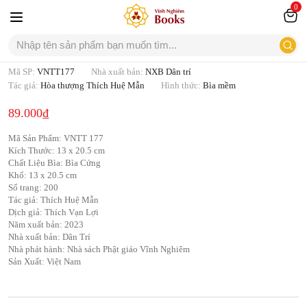
0
Thuyết tương đối giữa tâm và não
Mã SP:
VNTT177
Nhà xuất bản:
NXB Dân trí
Tác giả:
Hòa thượng Thích Huệ Mẫn
Hình thức:
Bìa mềm
89.000
₫
Mã Sản Phẩm: VNTT 177
Kích Thước: 13 x 20.5 cm
Chất Liệu Bìa: Bìa Cứng
Khổ: 13 x 20.5 cm
Số trang: 200
Tác giả: Thích Huệ Mẫn
Dịch giả: Thích Vạn Lợi
Năm xuất bản: 2023
Nhà xuất bản: Dân Trí
Nhà phát hành: Nhà sách Phật giáo Vĩnh Nghiêm
Sản Xuất: Việt Nam