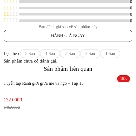
0
0
0
0
Bạn đánh giá sao về sản phẩm này
ĐÁNH GIÁ NGAY
Lọc theo:
5 Sao
4 Sao
3 Sao
2 Sao
1 Sao
Sản phẩm chưa có đánh giá.
Sản phẩm liên quan
10%
Tuyển tập Ranh giới giữa mê và ngộ – Tập 15
T
Current
Original
C
O
132.000
₫
1
price
price
p
p
146.000
₫
1
is:
was:
is
w
132.000₫.
146.000₫.
1
1