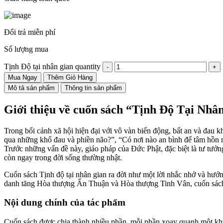
Đổi trả miễn phí
Số lượng mua
Tịnh Độ tại nhân gian quantity
Mua Ngay
Thêm Giỏ Hàng
Mô tả sản phẩm
Thông tin sản phẩm
Giới thiệu về cuốn sách “Tịnh Độ Tại Nhâ
Trong bối cảnh xã hội hiện đại với vô vàn biến động, bất an và đau 
qua những khổ đau và phiền não?”, “Có nơi nào an bình để tâm hồn n
Trước những vấn đề này, giáo pháp của Đức Phật, đặc biệt là tư tưởn
còn ngay trong đời sống thường nhật.
Cuốn sách Tịnh độ tại nhân gian ra đời như một lời nhắc nhở và hướn
danh tăng Hòa thượng Ấn Thuận và Hòa thượng Tinh Vân, cuốn sách kh
Nội dung chính của tác phẩm
Cuốn sách được chia thành nhiều phần, mỗi phần xoay quanh một khí