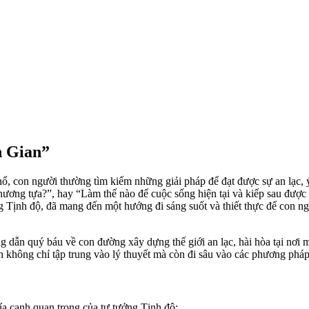
n Gian”
khổ, con người thường tìm kiếm những giải pháp để đạt được sự an lạc
ương tựa?”, hay “Làm thế nào để cuộc sống hiện tại và kiếp sau được t
g Tịnh độ, đã mang đến một hướng đi sáng suốt và thiết thực để con ngư
g dẫn quý báu về con đường xây dựng thế giới an lạc, hài hòa tại nơi 
ông chỉ tập trung vào lý thuyết mà còn đi sâu vào các phương pháp t
a cạnh quan trọng của tư tưởng Tịnh độ: