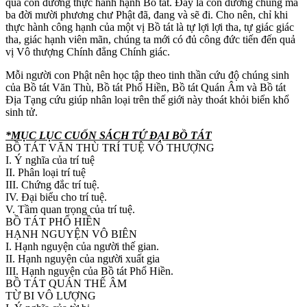
qua con đường thực hành hạnh Bồ tát. Đây là con đường chung mà
ba đời mười phương chư Phật đã, đang và sẽ đi. Cho nên, chỉ khi
thực hành công hạnh của một vị Bồ tát là tự lợi lợi tha, tự giác giác
tha, giác hạnh viên mãn, chúng ta mới có đủ công đức tiến đến quả
vị Vô thượng Chính đẳng Chính giác.
Mỗi người con Phật nên học tập theo tinh thần cứu độ chúng sinh
của Bồ tát Văn Thù, Bồ tát Phổ Hiền, Bồ tát Quán Âm và Bồ tát
Địa Tạng cứu giúp nhân loại trên thế giới này thoát khỏi biển khổ
sinh tử.
*MỤC LỤC CUỐN SÁCH TỨ ĐẠI BỒ TÁT
BỒ TÁT VĂN THÙ TRÍ TUỆ VÔ THƯỢNG
I. Ý nghĩa của trí tuệ
II. Phân loại trí tuệ
III. Chứng đắc trí tuệ.
IV. Đại biểu cho trí tuệ.
V. Tầm quan trọng của trí tuệ.
BỒ TÁT PHỔ HIỀN
HẠNH NGUYỆN VÔ BIÊN
I. Hạnh nguyện của người thế gian.
II. Hạnh nguyện của người xuất gia
III. Hạnh nguyện của Bồ tát Phổ Hiền.
BỒ TÁT QUÁN THẾ ÂM
TỪ BI VÔ LƯỢNG