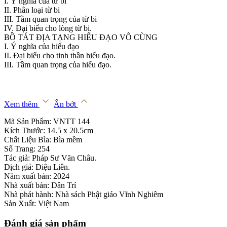
I. Ý nghĩa của từ bi
II. Phân loại từ bi
III. Tầm quan trọng của từ bi
IV. Đại biểu cho lòng từ bi.
BỒ TÁT ĐỊA TẠNG HIẾU ĐẠO VÔ CÙNG
I. Ý nghĩa của hiếu đạo
II. Đại biểu cho tinh thần hiếu đạo.
III. Tầm quan trọng của hiếu đạo.
Xem thêm
Ẩn bớt
Mã Sản Phẩm: VNTT 144
Kích Thước: 14.5 x 20.5cm
Chất Liệu Bìa: Bìa mềm
Số Trang: 254
Tác giả: Pháp Sư Văn Châu.
Dịch giả: Diệu Liên.
Năm xuất bản: 2024
Nhà xuất bản: Dân Trí
Nhà phát hành: Nhà sách Phật giáo Vĩnh Nghiêm
Sản Xuất: Việt Nam
Đánh giá sản phẩm