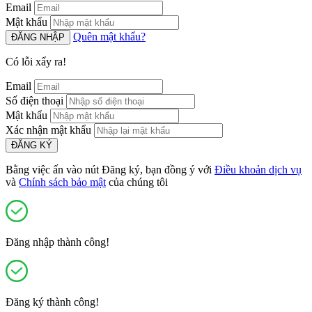
Email
Mật khẩu
Quên mật khẩu?
ĐĂNG NHẬP
Có lỗi xẩy ra!
Email
Số điện thoại
Mật khẩu
Xác nhận mật khẩu
ĐĂNG KÝ
Bằng việc ấn vào nút Đăng ký, bạn đồng ý với
Điều khoản dịch vụ
và
Chính sách bảo mật
của chúng tôi
Đăng nhập thành công!
Đăng ký thành công!