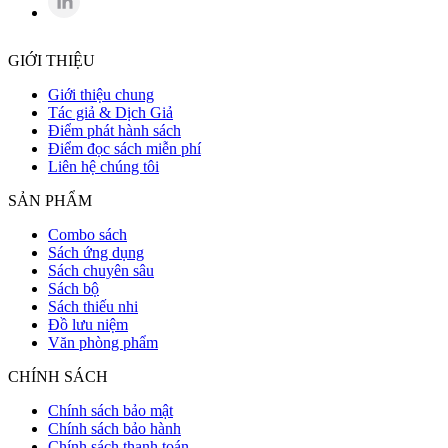
GIỚI THIỆU
Giới thiệu chung
Tác giả & Dịch Giả
Điểm phát hành sách
Điểm đọc sách miễn phí
Liên hệ chúng tôi
SẢN PHẨM
Combo sách
Sách ứng dụng
Sách chuyên sâu
Sách bộ
Sách thiếu nhi
Đồ lưu niệm
Văn phòng phẩm
CHÍNH SÁCH
Chính sách bảo mật
Chính sách bảo hành
Chính sách thanh toán