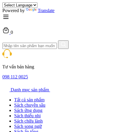
Powered by
Translate
0
Tư vấn bán hàng
098 112 0025
Danh mục sản phẩm
Tất cả sản phẩm
Sách chuyên sâu
Sách ứng dụng
Sách thiếu nhi
Sách chữa lành
Sách song ngữ
Sách ấn tống