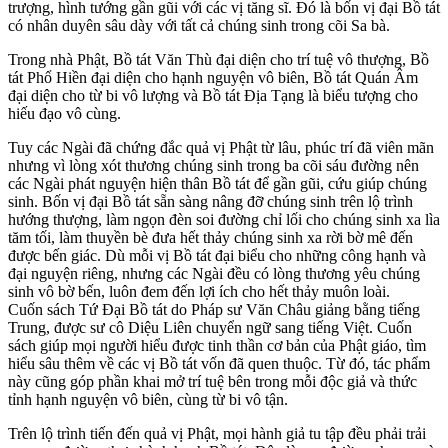
trượng, hình tướng gần gũi với các vị tăng sĩ. Đó là bốn vị đại Bồ tát
có nhân duyên sâu dày với tất cả chúng sinh trong cõi Sa bà.
Trong nhà Phật, Bồ tát Văn Thù đại diện cho trí tuệ vô thượng, Bồ
tát Phổ Hiền đại diện cho hạnh nguyện vô biên, Bồ tát Quán Âm
đại diện cho từ bi vô lượng và Bồ tát Địa Tạng là biểu tượng cho
hiếu đạo vô cùng.
Tuy các Ngài đã chứng đắc quả vị Phật từ lâu, phúc trí đã viên mãn
nhưng vì lòng xót thương chúng sinh trong ba cõi sáu đường nên
các Ngài phát nguyện hiện thân Bồ tát để gần gũi, cứu giúp chúng
sinh. Bốn vị đại Bồ tát sẵn sàng nâng đỡ chúng sinh trên lộ trình
hướng thượng, làm ngọn đèn soi đường chỉ lối cho chúng sinh xa lìa
tăm tối, làm thuyền bè đưa hết thảy chúng sinh xa rời bờ mê đến
được bến giác. Dù mỗi vị Bồ tát đại biểu cho những công hạnh và
đại nguyện riêng, nhưng các Ngài đều có lòng thương yêu chúng
sinh vô bờ bến, luôn đem đến lợi ích cho hết thảy muôn loài.
Cuốn sách Tứ Đại Bồ tát do Pháp sư Văn Châu giảng bằng tiếng
Trung, được sư cô Diệu Liên chuyển ngữ sang tiếng Việt. Cuốn
sách giúp mọi người hiểu được tinh thần cơ bản của Phật giáo, tìm
hiểu sâu thêm về các vị Bồ tát vốn đã quen thuộc. Từ đó, tác phẩm
này cũng góp phần khai mở trí tuệ bên trong mỗi độc giả và thức
tỉnh hạnh nguyện vô biên, cùng từ bi vô tận.
Trên lộ trình tiến đến quả vị Phật, mọi hành giả tu tập đều phải trải