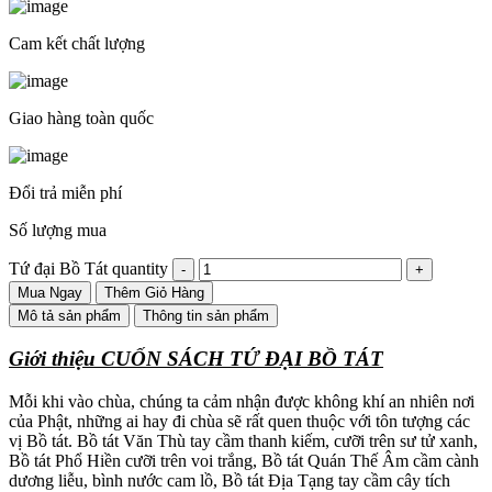
Cam kết chất lượng
Giao hàng toàn quốc
Đổi trả miễn phí
Số lượng mua
Tứ đại Bồ Tát quantity
Mua Ngay
Thêm Giỏ Hàng
Mô tả sản phẩm
Thông tin sản phẩm
Giới thiệu CUỐN SÁCH TỨ ĐẠI BỒ TÁT
Mỗi khi vào chùa, chúng ta cảm nhận được không khí an nhiên nơi
của Phật, những ai hay đi chùa sẽ rất quen thuộc với tôn tượng các
vị Bồ tát. Bồ tát Văn Thù tay cầm thanh kiếm, cưỡi trên sư tử xanh,
Bồ tát Phổ Hiền cưỡi trên voi trắng, Bồ tát Quán Thế Âm cầm cành
dương liễu, bình nước cam lồ, Bồ tát Địa Tạng tay cầm cây tích