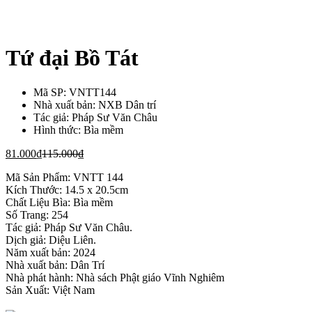
Tứ đại Bồ Tát
Mã SP:
VNTT144
Nhà xuất bản:
NXB Dân trí
Tác giả:
Pháp Sư Văn Châu
Hình thức:
Bìa mềm
81.000
₫
115.000
₫
Mã Sản Phẩm: VNTT 144
Kích Thước: 14.5 x 20.5cm
Chất Liệu Bìa: Bìa mềm
Số Trang: 254
Tác giả: Pháp Sư Văn Châu.
Dịch giả: Diệu Liên.
Năm xuất bản: 2024
Nhà xuất bản: Dân Trí
Nhà phát hành: Nhà sách Phật giáo Vĩnh Nghiêm
Sản Xuất: Việt Nam