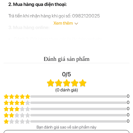
2. Mua hàng qua điện thoại:
Trả tiền khi nhận hàng khi gọi số: 0982120025
Xem thêm
3. Mua hàng online:
Cách 1:
Đặt hàng theo các bước trên website
Vinhnghiembooks.com.
Cách 2:
Gửi email về vinhnghiembooks@gmail.com để
Đánh giá sản phẩm
đặt hàng.
0/5
Khách hàng vui lòng để lại số điện thoại liên hệ
Tổ chức chịu trách nhiệm về hàng hóa: Công Ty Cổ
(0 đánh giá)
Phần Văn Hóa Phật Giáo Vĩnh Nghiêm
0
0
0
0
0
Bạn đánh giá sao về sản phẩm này