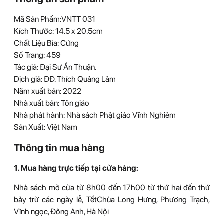
giải
Kinh
Mã Sản Phẩm:VNTT 031
Dược
Kích Thước: 14.5 x 20.5cm
sư
Chất Liệu Bìa: Cứng
(đặc
Số Trang: 459
biệt)
Tác giả: Đại Sư Ấn Thuận.
quantity
Dịch giả: ĐĐ. Thích Quảng Lâm
Năm xuất bản: 2022
Nhà xuất bản: Tôn giáo
Nhà phát hành: Nhà sách Phật giáo Vĩnh Nghiêm
Sản Xuất: Việt Nam
Thông tin mua hàng
1. Mua hàng trực tiếp tại cửa hàng:
Nhà sách mở cửa từ 8h00 đến 17h00 từ thứ hai đến thứ
bảy trừ các ngày lễ, Tết Chùa Long Hưng, Phương Trạch,
Vĩnh ngọc, Đông Anh, Hà Nội