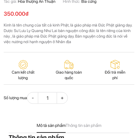
Tác giả:
Hòa thượng Ấn Thuận
Hình thức:
Bìa cứng
350.000
₫
Kinh là tên chung của tất cả kinh Phật, là giáo pháp mà Đức Phật giảng dạy.
Dược Sư Lưu Ly Quang Như Lai bản nguyện công đức là tên riêng của kinh
này , là giáo pháp mà Đức Phật giảng dạy. Bản nguyện công đức là nói về
việc nương nơi hạnh nguyện ở Nhân địa
Cam kết chất
Giao hàng toàn
Đổi trả miễn
lượng
quốc
phí
Số lượng mua
Kinh
Dược
Sự
và
Mô tả sản phẩm
Thông tin sản phẩm
giảng
Thông tin sản phẩm