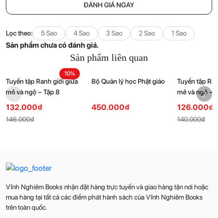
ĐÁNH GIÁ NGAY
Lọc theo:
5 Sao
4 Sao
3 Sao
2 Sao
1 Sao
Sản phẩm chưa có đánh giá.
Sản phẩm liên quan
10%
Tuyển tập Ranh giới giữa
Bộ Quản lý học Phật giáo
Tuyển tập Ran
mê và ngộ – Tập 8
mê và ngộ – 
Current
Original
Current
Original
132.000
₫
450.000
₫
126.000
₫
price
price
price
price
146.000
₫
140.000
₫
is:
was:
is:
was:
132.000₫.
146.000₫.
126.000₫.
140.000₫.
Vĩnh Nghiêm Books nhận đặt hàng trực tuyến và giao hàng tận nơi hoặc
mua hàng tại tất cả các điểm phát hành sách của Vĩnh Nghiêm Books
trên toàn quốc.