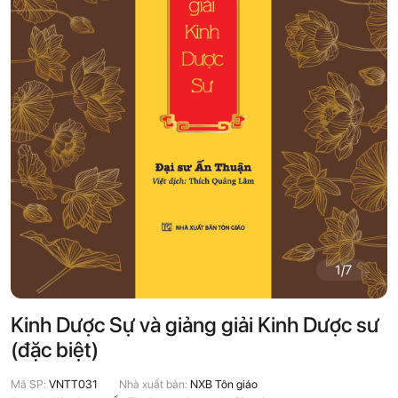
1
/
7
Kinh Dược Sự và giảng giải Kinh Dược sư
(đặc biệt)
Mã SP:
VNTT031
Nhà xuất bản:
NXB Tôn giáo