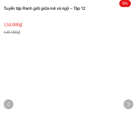
9%
Tuyển tập Ranh giới giữa mê và ngộ – Tập 12
B
Current
Original
134.000
₫
4
price
price
148.000
₫
is:
was:
134.000₫.
148.000₫.