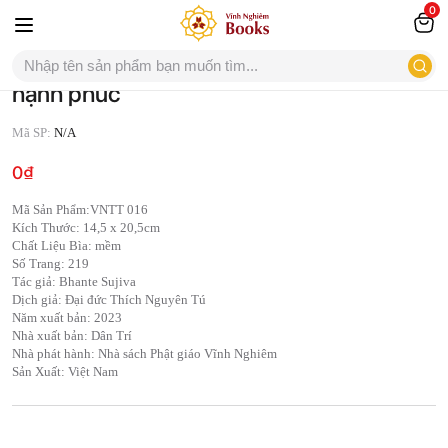
0
Thiền rải tâm từ – Nghệ thuật nuôi dưỡng
hạnh phúc
Mã SP:
N/A
0
₫
Mã Sản Phẩm:VNTT 016
Kích Thước: 14,5 x 20,5cm
Chất Liệu Bìa: mềm
Số Trang: 219
Tác giả: Bhante Sujiva
Dịch giả: Đại đức Thích Nguyên Tú
Năm xuất bản: 2023
Nhà xuất bản: Dân Trí
Nhà phát hành: Nhà sách Phật giáo Vĩnh Nghiêm
Sản Xuất: Việt Nam