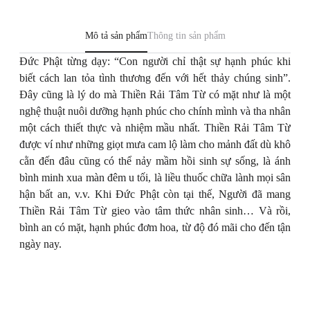
Mô tả sản phẩm
Thông tin sản phẩm
Đức Phật từng dạy: “Con người chỉ thật sự hạnh phúc khi
biết cách lan tỏa tình thương đến với hết thảy chúng sinh”.
Đây cũng là lý do mà Thiền Rải Tâm Từ có mặt như là một
nghệ thuật nuôi dưỡng hạnh phúc cho chính mình và tha nhân
một cách thiết thực và nhiệm mầu nhất. Thiền Rải Tâm Từ
được ví như những giọt mưa cam lộ làm cho mảnh đất dù khô
cằn đến đâu cũng có thể nảy mầm hồi sinh sự sống, là ánh
bình minh xua màn đêm u tối, là liều thuốc chữa lành mọi sân
hận bất an, v.v. Khi Đức Phật còn tại thế, Người đã mang
Thiền Rải Tâm Từ gieo vào tâm thức nhân sinh… Và rồi,
bình an có mặt, hạnh phúc đơm hoa, từ độ đó mãi cho đến tận
ngày nay.