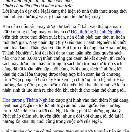
Chưa làm được lớn, thì làm việc nhỏ,
Chưa có nhiều tiền thì kiếm từng trăm
.
Lời khuyên dạy của Ngài càng thể hiện rõ tính thiết thực trong thời
buổi nhiễu nhương và suy thoái kinh tế như hiện nay.
Ban đầu cuốn sách này được dự kiến xuất bản vào tháng 3 năm
2009 nhưng chẳng may vì duyên cớ
Hòa thượng Thánh Nghiêm
viên tịch trước thời điểm xuất bản, nên đành phải tạm thời trì hoãn
một thời gian. Nay nhân dịp Quỹ Giáo dục Thánh Nghiêm tổ chức
buổi tọa đàm “Thân giáo vô tận Bài học cuối cùng của Hòa thượng
Thánh Nghiêm”, khi đại hội đang thảo luận nên tặng quyển sách
nào cho hơn 3.000 vị thính chúng ghi danh để kết duyên, thì cuốn
sách này được tìm thấy từ trong tủ sách lưu trữ mà trước đó sách
cũng đã tới khâu biên tập cuối cùng. Nội dung sách là những lời
khai thị của Hòa thượng được tổng hợp biên soạn lại từ chương
trình “Đại pháp cổ Giờ đây khi xem lại chương trình hệt như Hòa
thượng đang đứng ngay trước mặt tuyên lời khai thị trí tuệ về kiếp
nhân sinh từ lúc sinh ra cho đến khi chết đi cho toàn thể chúng tôi.
Hòa thượng Thánh Nghiêm
được ghi hình vào thời điểm Ngài đang
bệnh nặng Ngài đã trả lời những câu hỏi của người dẫn chương
trình. Mặc dù câu trả lời của Ngài không phải là những nghĩa lý
Phật pháp thâm sâu huyền diệu, nhưng đối với chúng tôi đó lại là
những lời khai thị cuối cùng trong cuộc đời của Ngài.
Chỉ nguyện độc giả có thể nương theo những lời khuyên bảo ân cần