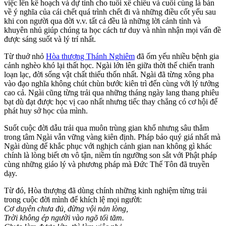
việc lên kế hoạch và dự tính cho tuổi xế chiều và cuối cùng là bàn
về ý nghĩa của cái chết quá trình chết đi và những điều cốt yếu sau
khi con người qua đời v.v. tất cả đều là những lời cảnh tỉnh và
khuyên nhủ giúp chúng ta học cách tư duy và nhìn nhận mọi vấn đề
được sáng suốt và lý trí nhất.
Từ thuở nhỏ
Hòa thượng Thánh Nghiêm
đã ốm yếu nhiều bệnh gia
cảnh nghèo khó lại thất học. Ngài lớn lên giữa thời thế chiến tranh
loạn lạc, đời sống vật chất thiếu thốn nhất. Ngài đã từng xông pha
vào đạo nghĩa không chút chùn bước kiên trì đến cùng với lý tưởng
cao cả. Ngài cũng từng trải qua những tháng ngày lang thang phiêu
bạt dù đạt được học vị cao nhất nhưng tiếc thay chẳng có cơ hội để
phát huy sở học của mình.
Suốt cuộc đời dẫu trải qua muôn trùng gian khổ nhưng sâu thẳm
trong tâm Ngài vẫn vững vàng kiên định. Pháp bảo quý giá nhất mà
Ngài dùng để khắc phục với nghịch cảnh gian nan không gì khác
chính là lòng biết ơn vô tận, niềm tín ngưỡng son sắt với Phật pháp
cùng những giáo lý và phương pháp mà Đức Thế Tôn đã truyền
dạy.
Từ đó, Hòa thượng đã dùng chính những kinh nghiệm từng trải
trong cuộc đời mình để khích lệ mọi người:
Cơ duyên chưa đủ, đừng vội nản lòng,
Trời không ép người vào ngõ tối tăm.