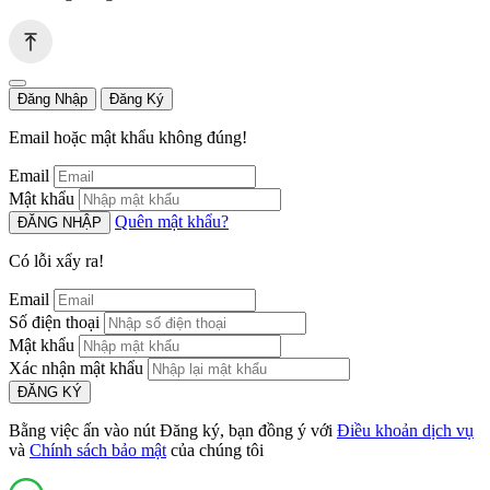
Đăng Nhập
Đăng Ký
Email hoặc mật khẩu không đúng!
Email
Mật khẩu
Quên mật khẩu?
ĐĂNG NHẬP
Có lỗi xẩy ra!
Email
Số điện thoại
Mật khẩu
Xác nhận mật khẩu
ĐĂNG KÝ
Bằng việc ấn vào nút Đăng ký, bạn đồng ý với
Điều khoản dịch vụ
và
Chính sách bảo mật
của chúng tôi