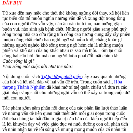
ĐẦY BỤI
Từ xưa đến nay mặc cho thời thế không ngừng đổi thay, xã hội liên
tục biến dời thì muôn nghìn những vấn đề và xung đột trong lòng
của con người đều vẫn vậy, nào ân oán tình thù, nào mừng giận
buồn vui, nào sinh già bệnh chết. Những người giàu sang phú quý
sống trong nhà cao cửa rộng kín cổng cao tường cũng đầy rẫy phiền
muộn cũng chất chứa bao nghi ngờ và buồn khổ, chẳng khác gì
những người nghèo khó sống trong ngõ hẻm chỉ là những muộn
phiền và khổ đau của họ khác nhau ra sao mà thôi. Tóm lại cuối
cùng hai câu hỏi lớn mà con người luôn phải đối mặt chính là:
Cuộc sống là gì?
Phải sống một cuộc đời như thế nào?
Nội dung cuốn sách
Tự tại từng phút giây
này xoay quanh những
câu hỏi và lời giải đáp về hai vấn đề trên. Trong cuốn sách,
Hòa
thượng Thánh Nghiêm
đã khai mở trí tuệ quán chiếu và đưa ra các
giải pháp sáng suốt cho những nghi vấn có thể xảy ra trong cuộc đời
mỗi con người.
Tác phẩm gồm năm phần nội dung của các phần lần lượt thảo luận
về những vấn đề liên quan mật thiết đến mỗi giai đoạn trong cuộc
đời của chúng ta: bắt đầu từ giá trị căn bản của kiếp người tiếp đến
là lời khuyên dạy về việc giáo dục và nuôi dưỡng con cái phân tích
và nhìn nhận lại về lối sống và những mong muốn của cá nhân tới