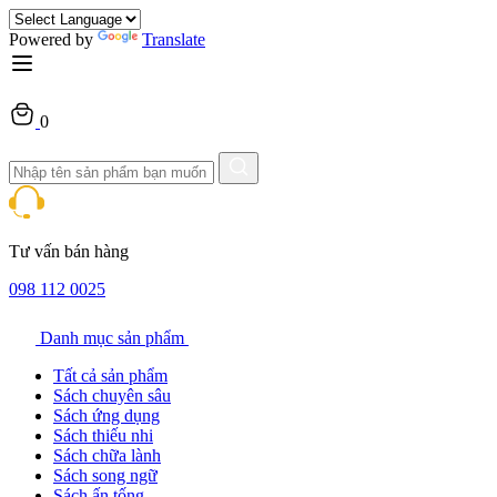
Powered by
Translate
0
Tư vấn bán hàng
098 112 0025
Danh mục sản phẩm
Tất cả sản phẩm
Sách chuyên sâu
Sách ứng dụng
Sách thiếu nhi
Sách chữa lành
Sách song ngữ
Sách ấn tống