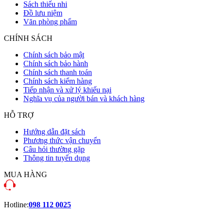
Sách thiếu nhi
Đồ lưu niệm
Văn phòng phẩm
CHÍNH SÁCH
Chính sách bảo mật
Chính sách bảo hành
Chính sách thanh toán
Chính sách kiểm hàng
Tiếp nhận và xử lý khiếu nại
Nghĩa vụ của người bán và khách hàng
HỖ TRỢ
Hướng dẫn đặt sách
Phương thức vận chuyển
Câu hỏi thường gặp
Thông tin tuyển dụng
MUA HÀNG
Hotline:
098 112 0025