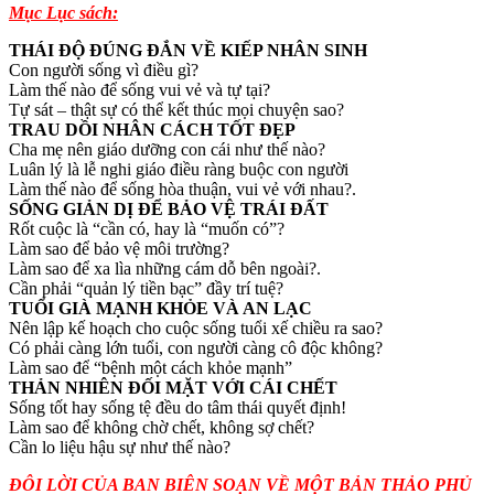
Mục Lục sách:
THÁI ĐỘ ĐÚNG ĐẮN VỀ KIẾP NHÂN SINH
Con người sống vì điều gì?
Làm thế nào để sống vui vẻ và tự tại?
Tự sát – thật sự có thể kết thúc mọi chuyện sao?
TRAU DỒI NHÂN CÁCH TỐT ĐẸP
Cha mẹ nên giáo dưỡng con cái như thế nào?
Luân lý là lễ nghi giáo điều ràng buộc con người
Làm thế nào để sống hòa thuận, vui vẻ với nhau?.
SỐNG GIẢN DỊ ĐỂ BẢO VỆ TRÁI ĐẤT
Rốt cuộc là “cần có, hay là “muốn có”?
Làm sao để bảo vệ môi trường?
Làm sao để xa lìa những cám dỗ bên ngoài?.
Cần phải “quản lý tiền bạc” đầy trí tuệ?
TUỔI GIÀ MẠNH KHỎE VÀ AN LẠC
Nên lập kế hoạch cho cuộc sống tuổi xế chiều ra sao?
Có phải càng lớn tuổi, con người càng cô độc không?
Làm sao để “bệnh một cách khỏe mạnh”
THẢN NHIÊN ĐỐI MẶT VỚI CÁI CHẾT
Sống tốt hay sống tệ đều do tâm thái quyết định!
Làm sao để không chờ chết, không sợ chết?
Cần lo liệu hậu sự như thế nào?
ĐÔI LỜI CỦA BAN BIÊN SOẠN VỀ MỘT BẢN THẢO PHỦ