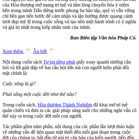
của Hòa thượng mở mang trí tuệ và tấm lòng chuyển hóa ý niệm
bên trong mình Dẫu đứng trước phong ba bão táp, quý vị vẫn vững
chí bền gan tiến bước để cảm nhận và tận hưởng được quang cảnh
tươi đẹp mỹ lệ trong cuộc sống và tạo nên một hành trình có ý nghĩa
và giá trị nhất trong kiếp nhân sinh của mình.
Ban Biên tập Văn hóa Pháp Cổ.
Xem thêm
Ẩn bớt
Nội dung cuốn sách
Tự tại từng phút
giây
xoay quanh những câu
hỏi và lời giải đáp về hai câu hỏi lớn mà con người luôn phải đối
mặt chính là:
Cuộc sống là gì?
Phải sống một cuộc đời như thế nào?
Trong cuốn sách,
Hòa thượng Thánh Nghiêm
đã khai mở trí tuệ
quán chiếu và đưa ra các giải pháp sáng suốt cho những nghi vấn có
thể xảy ra trong cuộc đời mỗi con người.
Tác phẩm gồm năm phần, nội dung của các phần lần lượt thảo luận
về những vấn đề liên quan mật thiết đến mỗi giai đoạn trong cuộc
đời của chúng ta: bắt đầu từ giá trị căn bản của kiếp người, tiếp đến