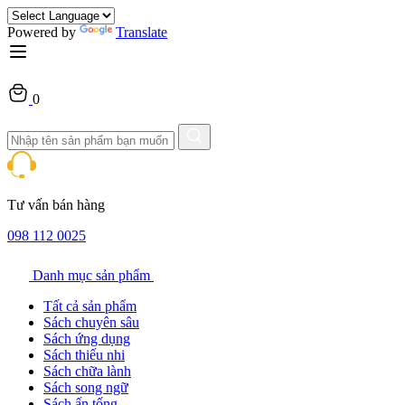
Powered by
Translate
0
Tư vấn bán hàng
098 112 0025
Danh mục sản phẩm
Tất cả sản phẩm
Sách chuyên sâu
Sách ứng dụng
Sách thiếu nhi
Sách chữa lành
Sách song ngữ
Sách ấn tống