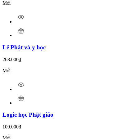
Mới
Lễ Phật và y học
268.000
₫
Mới
Logic học Phật giáo
109.000
₫
Mới