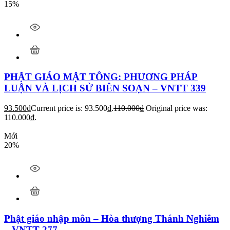
15%
PHẬT GIÁO MẬT TÔNG: PHƯƠNG PHÁP
LUẬN VÀ LỊCH SỬ BIÊN SOẠN – VNTT 339
93.500
₫
Current price is: 93.500₫.
110.000
₫
Original price was:
110.000₫.
Mới
20%
Phật giáo nhập môn – Hòa thượng Thánh Nghiêm
– VNTT 277