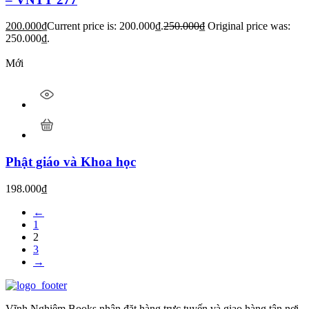
200.000
₫
Current price is: 200.000₫.
250.000
₫
Original price was:
250.000₫.
Mới
Phật giáo và Khoa học
198.000
₫
←
1
2
3
→
Vĩnh Nghiêm Books nhận đặt hàng trực tuyến và giao hàng tận nơi