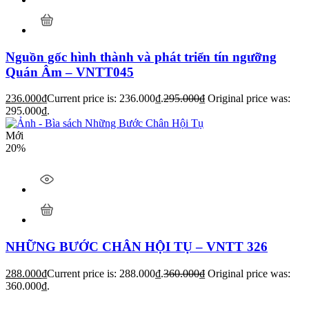
Nguồn gốc hình thành và phát triển tín ngưỡng
Quán Âm – VNTT045
236.000
₫
Current price is: 236.000₫.
295.000
₫
Original price was:
295.000₫.
Mới
20%
NHỮNG BƯỚC CHÂN HỘI TỤ – VNTT 326
288.000
₫
Current price is: 288.000₫.
360.000
₫
Original price was:
360.000₫.