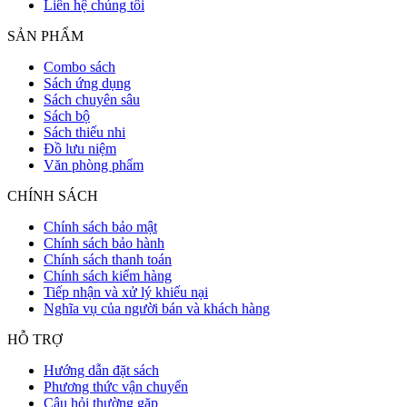
Liên hệ chúng tôi
SẢN PHẨM
Combo sách
Sách ứng dụng
Sách chuyên sâu
Sách bộ
Sách thiếu nhi
Đồ lưu niệm
Văn phòng phẩm
CHÍNH SÁCH
Chính sách bảo mật
Chính sách bảo hành
Chính sách thanh toán
Chính sách kiểm hàng
Tiếp nhận và xử lý khiếu nại
Nghĩa vụ của người bán và khách hàng
HỖ TRỢ
Hướng dẫn đặt sách
Phương thức vận chuyển
Câu hỏi thường gặp