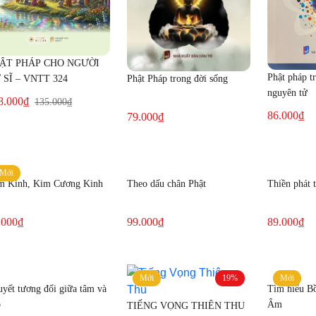
ẬT PHÁP CHO NGƯỜI
Phật pháp tr
 SĨ – VNTT 324
Phật Pháp trong đời sống
nguyên tử
rrent
iginal
8.000
₫
135.000
₫
86.000
₫
79.000
₫
ice
ice
s:
8.000₫.
5.000₫.
Mới
m Kinh, Kim Cương Kinh
Theo dấu chân Phật
Thiền phát t
.000
₫
99.000
₫
89.000
₫
Mới
19%
Mới
yết tương đối giữa tâm và
Tìm hiểu Bồ
o
Âm
TIẾNG VỌNG THIÊN THU