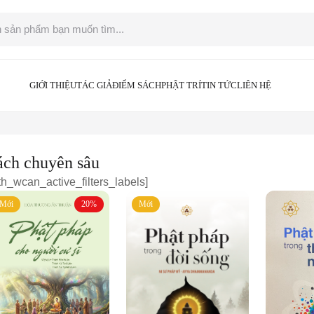
GIỚI THIỆU
TÁC GIẢ
ĐIỂM SÁCH
PHẬT TRÍ
TIN TỨC
LIÊN HỆ
ách chuyên sâu
ith_wcan_active_filters_labels]
Mới
20%
Mới