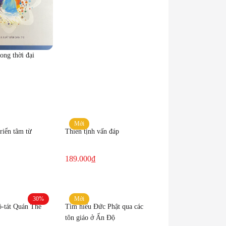
is:
was:
272.000₫.
320.000₫.
ong thời đại
Mới
riển tâm từ
Thiền tịnh vấn đáp
189.000
₫
30%
Mới
-tát Quán Thế
Tìm hiểu Đức Phật qua các
tôn giáo ở Ấn Độ