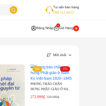
Tư vấn bán hàng
098 112 0025
0
Đăng Nhập
Giỏ Hàng
Mới nhất
Mới
15%
PHONG TRÀO CHẤN
HƯNG PHẬT GIÁO Ở NAM
KỲ VIỆT NAM 1920–1945 –
Current
Original
272.000
₫
320.000
₫
VNTT 290
price
price