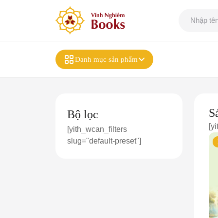
Danh mục sản phẩm
S
Bộ lọc
[y
[yith_wcan_filters
slug="default-preset"]