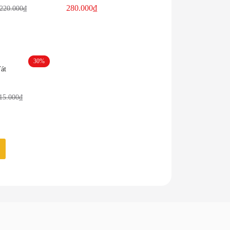
280.000
₫
220.000
₫
30%
át
15.000
₫