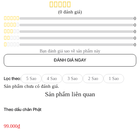
(0 đánh giá)
0
0
0
0
0
Bạn đánh giá sao về sản phẩm này
ĐÁNH GIÁ NGAY
Lọc theo:
5 Sao
4 Sao
3 Sao
2 Sao
1 Sao
Sản phẩm chưa có đánh giá.
Sản phẩm liên quan
Theo dấu chân Phật
T
C
O
99.000
₫
1
p
p
1